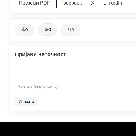
Преземи PDF
Facebook
X
LinkedIn
👍
😄
0
👎
0
0
Пријави неточност
Испрати