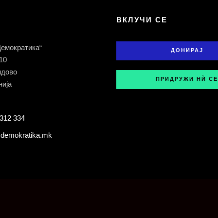
Т
ВКЛУЧИ СЕ
Демократика“
ДОНИРАЈ
 10
ндово
ПРИДРУЖИ НЍ СЕ
ија
312 334
demokratika.mk