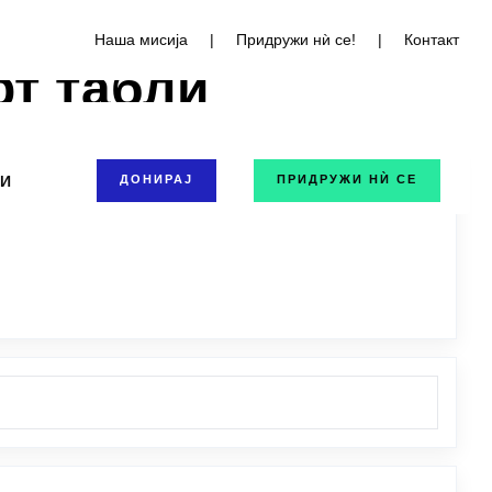
Наша мисија
|
Придружи нѝ се!
|
Контакт
рт табли
ТИ
ДОНИРАЈ
ПРИДРУЖИ НЍ СЕ