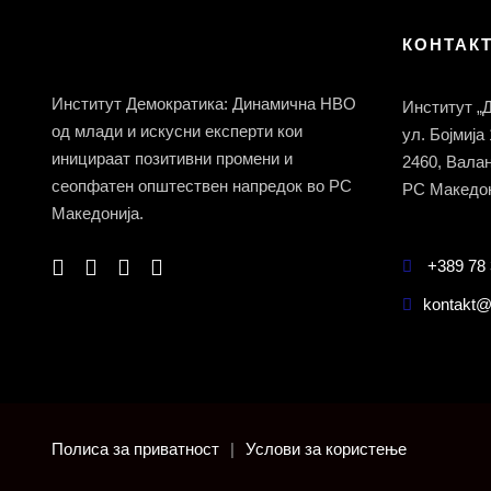
КОНТАК
Институт Демократика: Динамична НВО
Институт „
од млади и искусни експерти кои
ул. Бојмија
иницираат позитивни промени и
2460, Вала
сеопфатен општествен напредок во РС
РС Македон
Македонија.
+389 78 
kontakt@
Полиса за приватност
|
Услови за користење