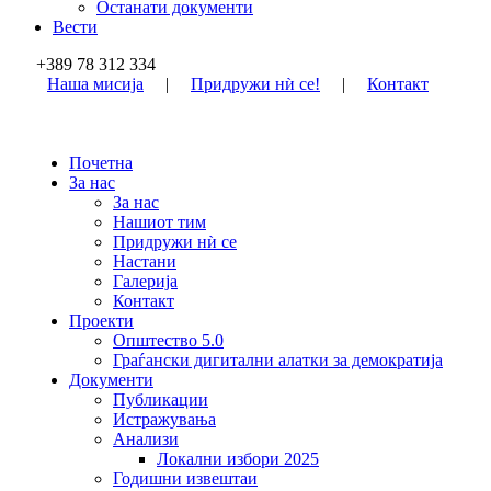
Останати документи
Вести
+389 78 312 334
Наша мисија
|
Придружи нѝ се!
|
Контакт
Почетна
За нас
За нас
Нашиот тим
Придружи нѝ се
Настани
Галерија
Контакт
Проекти
Општество 5.0
Граѓански дигитални алатки за демократија
Документи
Публикации
Истражувања
Анализи
Локални избори 2025
Годишни извештаи