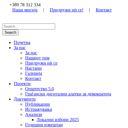
+389 78 312 334
Наша мисија
|
Придружи нѝ се!
|
Контакт
Почетна
За нас
За нас
Нашиот тим
Придружи нѝ се
Настани
Галерија
Контакт
Проекти
Општество 5.0
Граѓански дигитални алатки за демократија
Документи
Публикации
Истражувања
Анализи
Локални избори 2025
Годишни извештаи