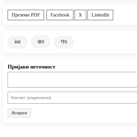
Преземи PDF
Facebook
X
LinkedIn
👍
😄
0
👎
0
0
Пријави неточност
Испрати