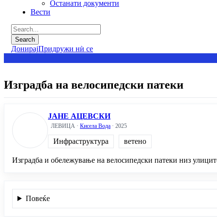
Останати документи
Вести
Донирај
Придружи нѝ се
Изградба на велосипедски патеки
ЈАНЕ АЦЕВСКИ
ЛЕВИЦА ·
Кисела Вода
· 2025
Инфраструктура
ветено
Изградба и обележување на велосипедски патеки низ улиците
Повеќе