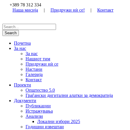
+389 78 312 334
Наша мисија
|
Придружи нѝ се!
|
Контакт
Почетна
За нас
За нас
Нашиот тим
Придружи нѝ се
Настани
Галерија
Контакт
Проекти
Општество 5.0
Граѓански дигитални алатки за демократија
Документи
Публикации
Истражувања
Анализи
Локални избори 2025
Годишни извештаи