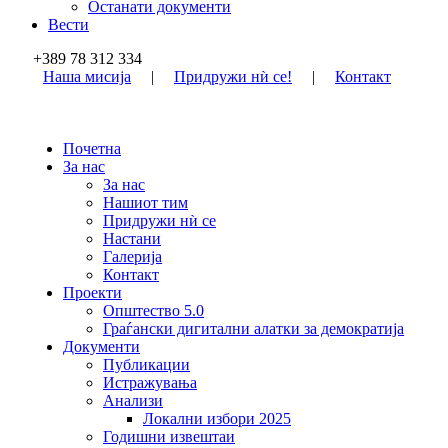
Останати документи
Вести
+389 78 312 334
Наша мисија
|
Придружи нѝ се!
|
Контакт
Почетна
За нас
За нас
Нашиот тим
Придружи нѝ се
Настани
Галерија
Контакт
Проекти
Општество 5.0
Граѓански дигитални алатки за демократија
Документи
Публикации
Истражувања
Анализи
Локални избори 2025
Годишни извештаи