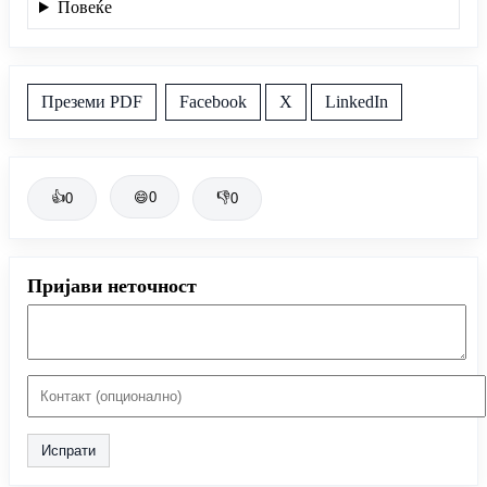
Повеќе
Преземи PDF
Facebook
X
LinkedIn
👍
😄
0
👎
0
0
Пријави неточност
Испрати