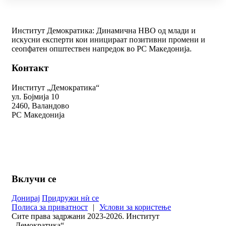
Институт Демократика: Динамична НВО од млади и
искусни експерти кои иницираат позитивни промени и
сеопфатен општествен напредок во РС Македонија.
Контакт
Институт „Демократика“
ул. Бојмија 10
2460, Валандово
РС Македонија
+389 78 312 334
kontakt@demokratika.mk
Вклучи се
Донирај
Придружи нѝ се
Полиса за приватност
|
Услови за користење
Сите права задржани 2023-2026. Институт
„Демократика“.