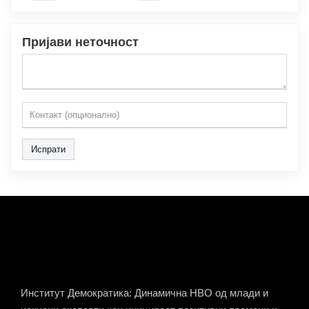
Пријави неточност
Испрати
Институт Демократика: Динамична НВО од млади и