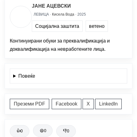
ЈАНЕ АЦЕВСКИ
ЛЕВИЦА ·
Кисела Вода
· 2025
Социјална заштита
ветено
Континуирани обуки за преквалификација и
доквалификација на невработените лица.
Повеќе
Преземи PDF
Facebook
X
LinkedIn
👍
😄
0
👎
0
0