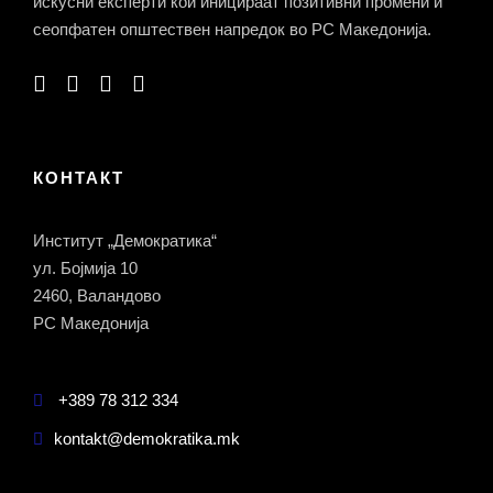
искусни експерти кои иницираат позитивни промени и
сеопфатен општествен напредок во РС Македонија.
КОНТАКТ
Институт „Демократика“
ул. Бојмија 10
2460, Валандово
РС Македонија
+389 78 312 334
kontakt@demokratika.mk