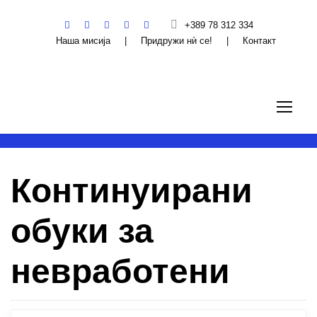
+389 78 312 334
Наша мисија
|
Придружи нѝ се!
|
Контакт
Континуирани
обуки за
невработени