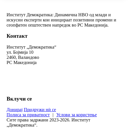
Институт Демократика: Динамична НВО од млади и
искусни експерти кои иницираат позитивни промени и
сеопфатен општествен напредок во РС Македонија.
Контакт
Институт „Демократика“
ул. Бојмија 10
2460, Валандово
РС Македонија
+389 78 312 334
kontakt@demokratika.mk
Вклучи се
Донирај
Придружи нѝ се
Полиса за приватност
|
Услови за користење
Сите права задржани 2023-2026. Институт
„Демократика“.