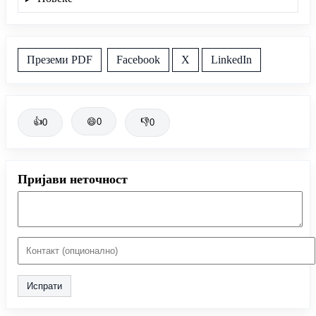
Преземи PDF
Facebook
X
LinkedIn
👍
😄
0
👎
0
0
Пријави неточност
Испрати