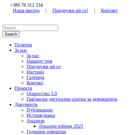
+389 78 312 334
Наша мисија
|
Придружи нѝ се!
|
Контакт
Почетна
За нас
За нас
Нашиот тим
Придружи нѝ се
Настани
Галерија
Контакт
Проекти
Општество 5.0
Граѓански дигитални алатки за демократија
Документи
Публикации
Истражувања
Анализи
Локални избори 2025
Годишни извештаи