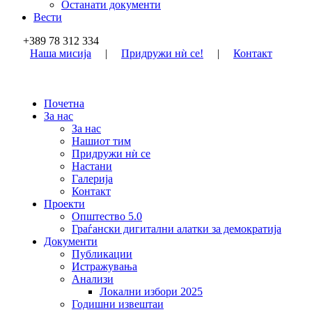
Останати документи
Вести
+389 78 312 334
Наша мисија
|
Придружи нѝ се!
|
Контакт
Почетна
За нас
За нас
Нашиот тим
Придружи нѝ се
Настани
Галерија
Контакт
Проекти
Општество 5.0
Граѓански дигитални алатки за демократија
Документи
Публикации
Истражувања
Анализи
Локални избори 2025
Годишни извештаи