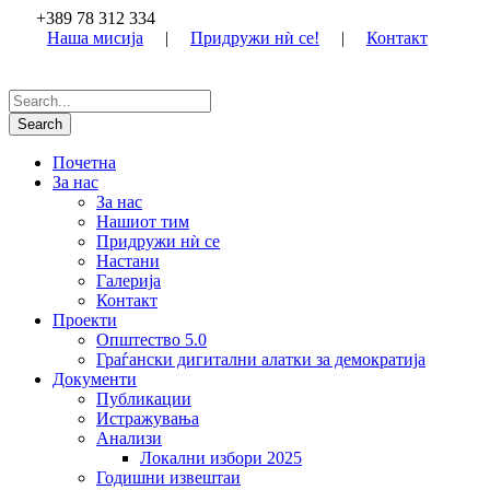
+389 78 312 334
Наша мисија
|
Придружи нѝ се!
|
Контакт
Почетна
За нас
За нас
Нашиот тим
Придружи нѝ се
Настани
Галерија
Контакт
Проекти
Општество 5.0
Граѓански дигитални алатки за демократија
Документи
Публикации
Истражувања
Анализи
Локални избори 2025
Годишни извештаи