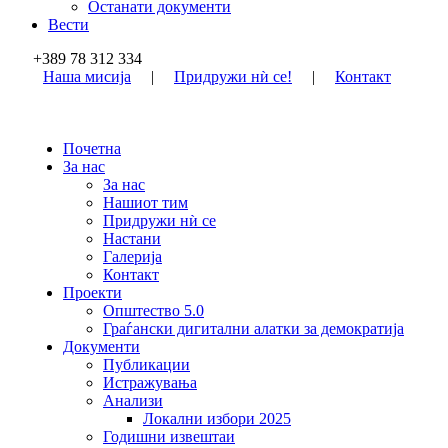
Останати документи
Вести
+389 78 312 334
Наша мисија
|
Придружи нѝ се!
|
Контакт
Почетна
За нас
За нас
Нашиот тим
Придружи нѝ се
Настани
Галерија
Контакт
Проекти
Општество 5.0
Граѓански дигитални алатки за демократија
Документи
Публикации
Истражувања
Анализи
Локални избори 2025
Годишни извештаи