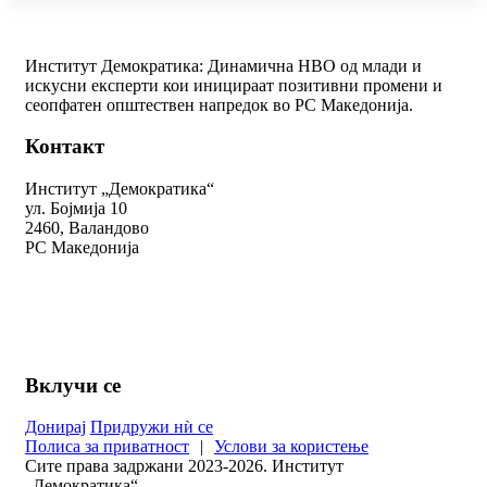
Институт Демократика: Динамична НВО од млади и
искусни експерти кои иницираат позитивни промени и
сеопфатен општествен напредок во РС Македонија.
Контакт
Институт „Демократика“
ул. Бојмија 10
2460, Валандово
РС Македонија
+389 78 312 334
kontakt@demokratika.mk
Вклучи се
Донирај
Придружи нѝ се
Полиса за приватност
|
Услови за користење
Сите права задржани 2023-2026. Институт
„Демократика“.