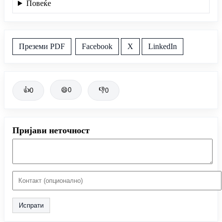
Повеќе
Преземи PDF
Facebook
X
LinkedIn
👍
😄
0
👎
0
0
Пријави неточност
Испрати