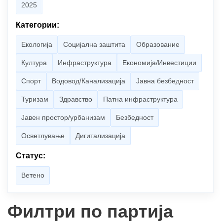
2025
Категории:
Екологија
Социјална заштита
Образование
Култура
Инфраструктура
Економија/Инвестиции
Спорт
Водовод/Канализација
Јавна безбедност
Туризам
Здравство
Патна инфраструктура
Јавен простор/урбанизам
Безбедност
Осветлување
Дигитализација
Статус:
Ветено
Филтри по партија