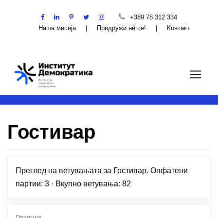
+389 78 312 334
Наша мисија
|
Придружи нѝ се!
|
Контакт
Гостивар
Преглед на ветувањата за Гостивар. Опфатени
партии: 3 · Вкупно ветувања: 82
Општина