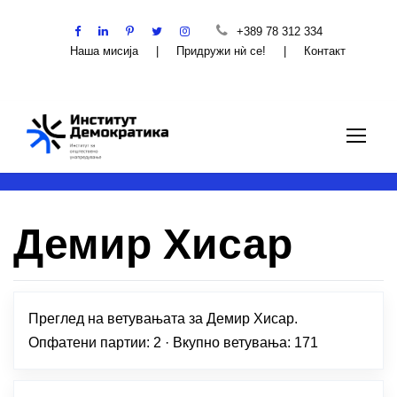
+389 78 312 334
Наша мисија
|
Придружи нѝ се!
|
Контакт
Демир Хисар
Преглед на ветувањата за Демир Хисар.
Опфатени партии: 2 · Вкупно ветувања: 171