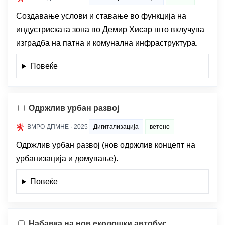
Создавање услови и ставање во функција на
индустриската зона во Демир Хисар што вклучува
изградба на патна и комунална инфраструктура.
Повеќе
Одржлив урбан развој
ВМРО-ДПМНЕ · 2025
Дигитализација
ветено
Одржлив урбан развој (нов одржлив концепт на
урбанизација и домување).
Повеќе
Набавка на нов еколошки автобус