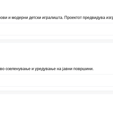
ови и модерни детски игралишта. Проектот предвидува изгр
 во озеленување и уредување на јавни површини.