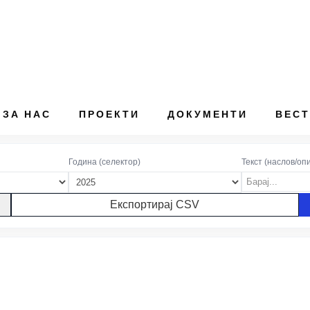
ЗА НАС
ПРОЕКТИ
ДОКУМЕНТИ
ВЕС
ртии: 2 · Вкупно ветувања: 101
Година (селектор)
Текст (наслов/опи
Експортирај CSV