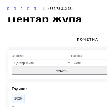
+389 78 312 334
Центар Жупа
ПОЧЕТНА
Преглед на ветувањата за Центар Жупа. Опфатени па
Општина
Партија
Исчисти
Години:
2025