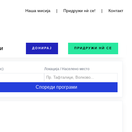
Наша мисија
|
Придружи нѝ се!
|
Контакт
ТИ
ДОНИРАЈ
ПРИДРУЖИ НЍ СЕ
с)
Локација / Населено место
Спореди програми