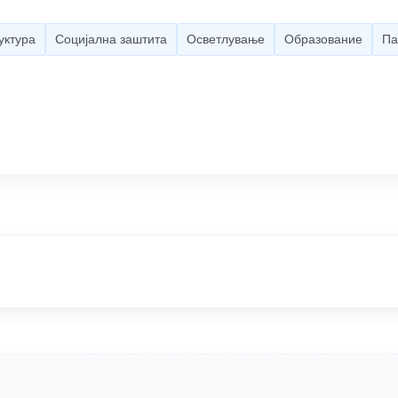
уктура
Социјална заштита
Осветлување
Образование
Па