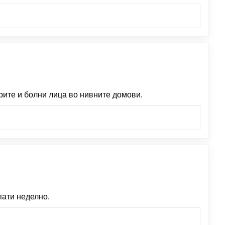
рите и болни лица во нивните домови.
пати неделно.