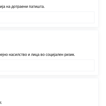
ија на дотраени патишта.
јно насилство и лица во социјален ризик.
т.