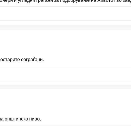
нери и угледни граѓани за подобрување на животот во зае
остарите сограѓани.
на општинско ниво.