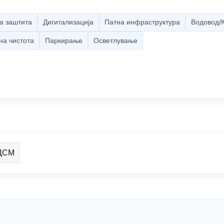
а заштита
Дигитализација
Патна инфраструктура
Водовод/
на чистота
Паркирање
Осветлување
ДСМ