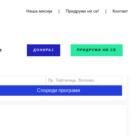
Наша мисија
|
Придружи нѝ се!
|
Контакт
И
ДОНИРАЈ
ПРИДРУЖИ НЍ СЕ
с)
Локација / Населено место
Спореди програми