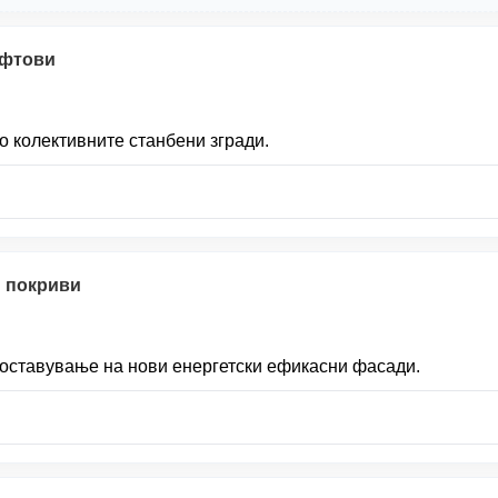
ифтови
о колективните станбени згради.
и покриви
поставување на нови енергетски ефикасни фасади.