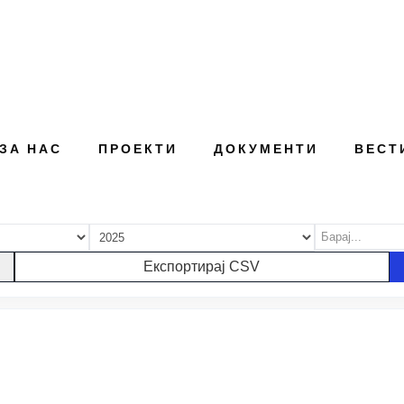
ЗА НАС
ПРОЕКТИ
ДОКУМЕНТИ
ВЕСТ
и: 3 · Вкупно ветувања: 249
Година (селектор)
Текст (наслов/опи
Експортирај CSV