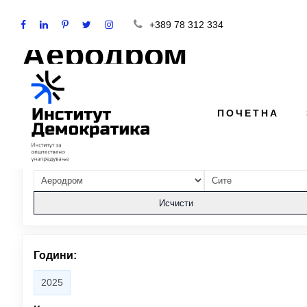
+389 78 312 334
Аеродром
ПОЧЕТНА
Преглед на ветувањата за Аеродром. Опфатени парти
Општина
Партија
Исчисти
Години:
2025