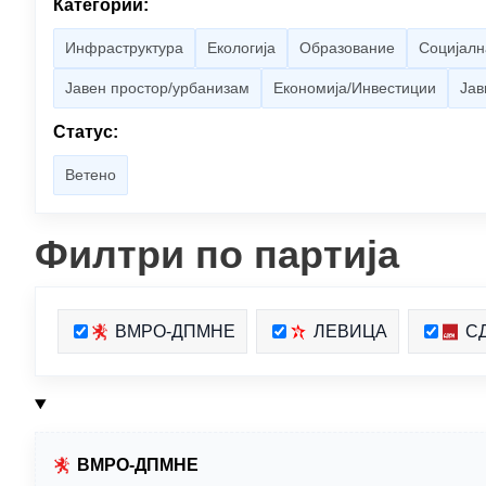
Категории:
Инфраструктура
Екологија
Образование
Социјалн
Јавен простор/урбанизам
Економија/Инвестиции
Јав
Статус:
Ветено
Филтри по партија
ВМРО-ДПМНЕ
ЛЕВИЦА
С
ВМРО-ДПМНЕ