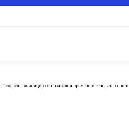
експерти кои иницираат позитивни промени и сеопфатен опште