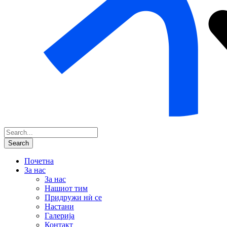
Почетна
За нас
За нас
Нашиот тим
Придружи нѝ се
Настани
Галерија
Контакт