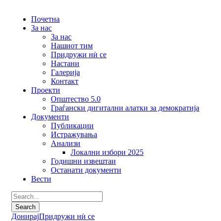
Почетна
За нас
За нас
Нашиот тим
Придружи нѝ се
Настани
Галерија
Контакт
Проекти
Општество 5.0
Граѓански дигитални алатки за демократија
Документи
Публикации
Истражувања
Анализи
Локални избори 2025
Годишни извештаи
Останати документи
Вести
Донирај
Придружи нѝ се