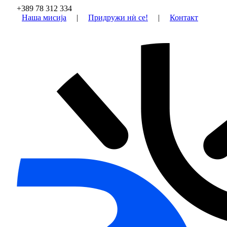
+389 78 312 334
Наша мисија
|
Придружи нѝ се!
|
Контакт