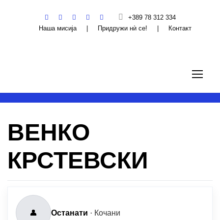
+389 78 312 334
Наша мисија
|
Придружи нѝ се!
|
Контакт
ВЕНКО
КРСТЕВСКИ
👤
Останати
·
Кочани