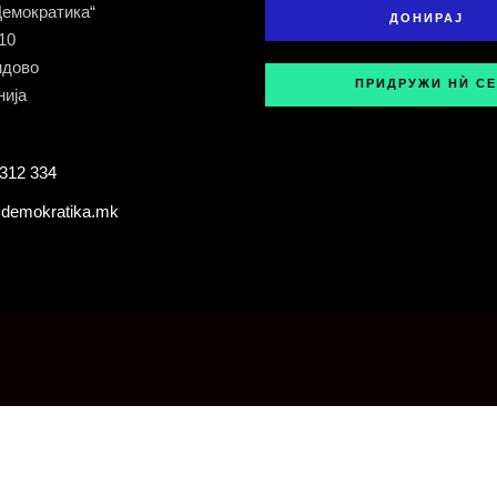
Демократика“
ДОНИРАЈ
 10
ндово
ПРИДРУЖИ НЍ СЕ
ија
312 334
demokratika.mk