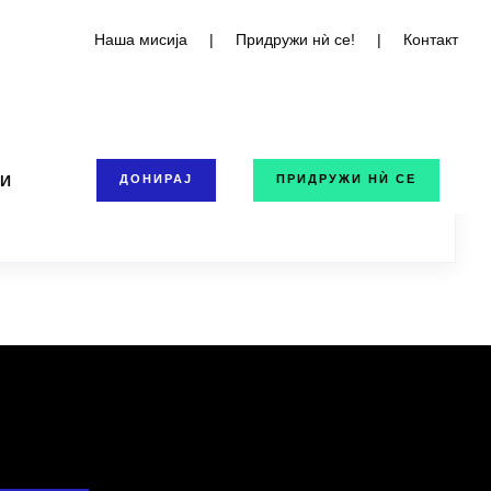
Наша мисија
|
Придружи нѝ се!
|
Контакт
ТИ
ДОНИРАЈ
ПРИДРУЖИ НЍ СЕ