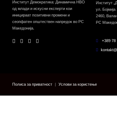
Институт Демократика: Динамична НВО
Институт „
од млади и искусни експерти кои
ул. Бојмија
иницираат позитивни промени и
2460, Вала
сеопфатен општествен напредок во РС
РС Македон
Македонија.
+389 78 
kontakt@
Полиса за приватност
|
Услови за користење