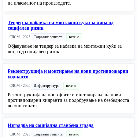
на пласманот на производите.
Тендер за набавка на монтажни куќи за лица од
социјален ризик
СДСМ · 2025
Социјална заштита
ветено
Објавување на тендер за набавка на монтажни куќи за
лица од социјален ризик.
Реконструкција и монтирање на нови противпожарни
хидранти
СДСМ · 2025
Инфраструктура
ветено
Реконструкција на постојните и инсталирање на нови
противпожарни хидранти за подобрување на безбедноста
во општината.
Изградба на социјална станбена зграда
СДСМ · 2025
Социјална заштита
ветено