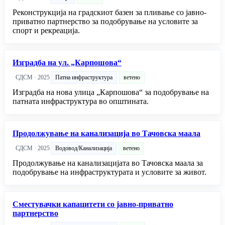
Реконструкција на градскиот базен за пливање со јавно-
приватно партнерство за подобрување на условите за
спорт и рекреација.
Изградба на ул. „Карпошова“
СДСМ · 2025
Патна инфраструктура
ветено
Изградба на нова улица „Карпошова“ за подобрување на
патната инфраструктура во општината.
Продолжување на канализација во Тачовска маала
СДСМ · 2025
Водовод/Канализација
ветено
Продолжување на канализацијата во Тачовска маала за
подобрување на инфраструктурата и условите за живот.
Сместувачки капацитети со јавно-приватно
партнерство