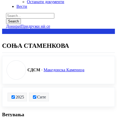
Останати документи
Вести
Донирај
Придружи нѝ се
СОЊА СТАМЕНКОВА
СДСМ
·
Македонска Каменица
2025
Сите
Ветувања