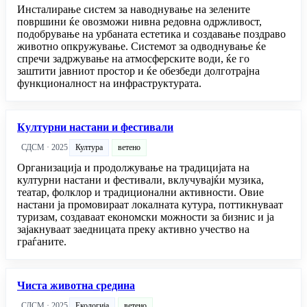
Инсталирање систем за наводнување на зелените
површини ќе овозможи нивна редовна одржливост,
подобрување на урбаната естетика и создавање поздраво
животно опкружување. Системот за одводнување ќе
спречи задржување на атмосферските води, ќе го
заштити јавниот простор и ќе обезбеди долготрајна
функционалност на инфраструктурата.
Културни настани и фестивали
СДСМ · 2025
Култура
ветено
Организација и продолжување на традицијата на
културни настани и фестивали, вклучувајќи музика,
театар, фолклор и традиционални активности. Овие
настани ја промовираат локалната кутура, поттикнуваат
туризам, создаваат економски можности за бизнис и ја
зајакнуваат заедницата преку активно учество на
граѓаните.
Чиста животна средина
СДСМ · 2025
Екологија
ветено