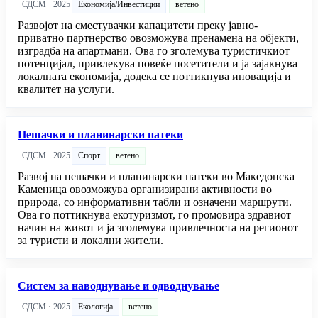
СДСМ · 2025
Економија/Инвестиции
ветено
Развојот на сместувачки капацитети преку јавно-
приватно партнерство овозможува пренамена на објекти,
изградба на апартмани. Ова го зголемува туристичкиот
потенцијал, привлекува повеќе посетители и ја зајакнува
локалната економија, додека се поттикнува иновација и
квалитет на услуги.
Пешачки и планинарски патеки
СДСМ · 2025
Спорт
ветено
Развој на пешачки и планинарски патеки во Македонска
Каменица овозможува организирани активности во
природа, со информативни табли и означени маршрути.
Ова го поттикнува екотуризмот, го промовира здравиот
начин на живот и ја зголемува привлечноста на регионот
за туристи и локални жители.
Систем за наводнување и одводнување
СДСМ · 2025
Екологија
ветено