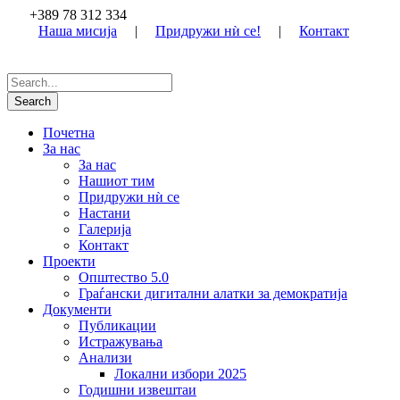
+389 78 312 334
Наша мисија
|
Придружи нѝ се!
|
Контакт
Почетна
За нас
За нас
Нашиот тим
Придружи нѝ се
Настани
Галерија
Контакт
Проекти
Општество 5.0
Граѓански дигитални алатки за демократија
Документи
Публикации
Истражувања
Анализи
Локални избори 2025
Годишни извештаи