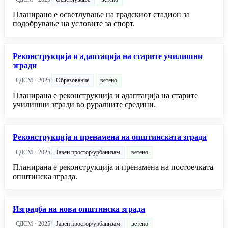
Планирано е осветлување на градскиот стадион за
подобрување на условите за спорт.
Реконструкција и адаптација на старите училишни
згради
СДСМ · 2025
Образование
ветено
Планирана е реконструкција и адаптација на старите
училишни згради во руралните средини.
Реконструкција и пренамена на општинската зграда
СДСМ · 2025
Јавен простор/урбанизам
ветено
Планирана е реконструкција и пренамена на постоечката
општинска зграда.
Изградба на нова општинска зграда
СДСМ · 2025
Јавен простор/урбанизам
ветено