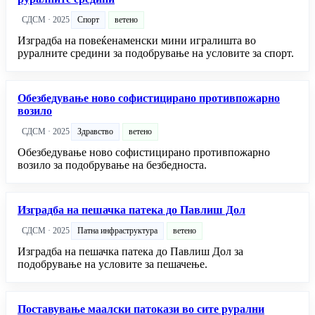
СДСМ · 2025
Спорт
ветено
Изградба на повеќенаменски мини игралишта во
руралните средини за подобрување на условите за спорт.
Обезбедување ново софистицирано противпожарно
возило
СДСМ · 2025
Здравство
ветено
Обезбедување ново софистицирано противпожарно
возило за подобрување на безбедноста.
Изградба на пешачка патека до Павлиш Дол
СДСМ · 2025
Патна инфраструктура
ветено
Изградба на пешачка патека до Павлиш Дол за
подобрување на условите за пешачење.
Поставување маалски патокази во сите рурални