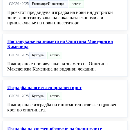
СДСМ · 2025
Економија/Инвестиции
ветено
Проектот предвидува изградба на нови индустриски
зони за поттикнување на локалната економија и
привлекување на нови инвеститори.
Поставување на знамето на Општина Македонска
Каменица
СДСМ · 2025
Култура
ветено
Планирано е поставување на знамето на Општина
Македонска Каменица на видливи локации.
Изградба на осветлен црковен крст
СДСМ · 2025
Култура
ветено
Планирана е изградба на инпозантен осветлен црковен
крст во општината.
Изградба на спомен-обележје на бранителите