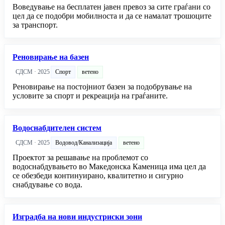
Воведување на бесплатен јавен превоз за сите граѓани со
цел да се подобри мобилноста и да се намалат трошоците
за транспорт.
Реновирање на базен
СДСМ · 2025
Спорт
ветено
Реновирање на постојниот базен за подобрување на
условите за спорт и рекреација на граѓаните.
Водоснабдителен систем
СДСМ · 2025
Водовод/Канализација
ветено
Проектот за решавање на проблемот со
водоснабдувањето во Македонска Каменица има цел да
се обезбеди континуирано, квалитетно и сигурно
снабдување со вода.
Изградба на нови индустриски зони