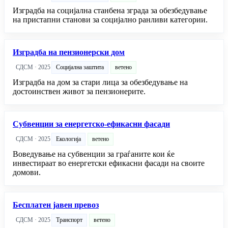
Изградба на социјална станбена зграда за обезбедување
на пристапни станови за социјално ранливи категории.
Изградба на пензионерски дом
СДСМ · 2025
Социјална заштита
ветено
Изградба на дом за стари лица за обезбедување на
достоинствен живот за пензионерите.
Субвенции за енергетско-ефикасни фасади
СДСМ · 2025
Екологија
ветено
Воведување на субвенции за граѓаните кои ќе
инвестираат во енергетски ефикасни фасади на своите
домови.
Бесплатен јавен превоз
СДСМ · 2025
Транспорт
ветено