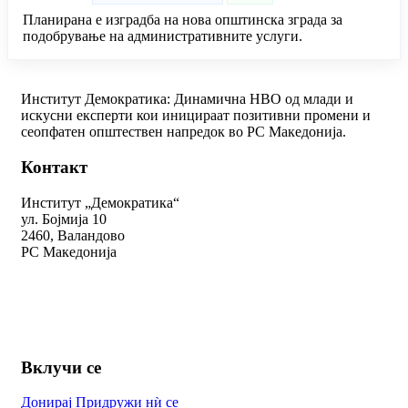
Планирана е изградба на нова општинска зграда за
подобрување на административните услуги.
Институт Демократика: Динамична НВО од млади и
искусни експерти кои иницираат позитивни промени и
сеопфатен општествен напредок во РС Македонија.
Контакт
Институт „Демократика“
ул. Бојмија 10
2460, Валандово
РС Македонија
+389 78 312 334
kontakt@demokratika.mk
Вклучи се
Донирај
Придружи нѝ се