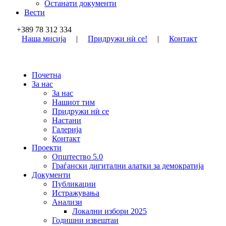
Останати документи
Вести
+389 78 312 334
Наша мисија
|
Придружи нѝ се!
|
Контакт
Почетна
За нас
За нас
Нашиот тим
Придружи нѝ се
Настани
Галерија
Контакт
Проекти
Општество 5.0
Граѓански дигитални алатки за демократија
Документи
Публикации
Истражувања
Анализи
Локални избори 2025
Годишни извештаи