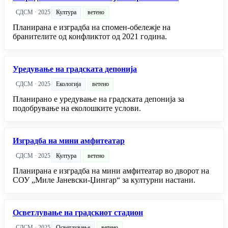
СДСМ · 2025
Култура
ветено
Планирана е изградба на спомен-обележје на
бранителите од конфликтот од 2021 година.
Уредување на градската депонија
СДСМ · 2025
Екологија
ветено
Планирано е уредување на градската депонија за
подобрување на еколошките услови.
Изградба на мини амфитеатар
СДСМ · 2025
Култура
ветено
Планирана е изградба на мини амфитеатар во дворот на
СОУ „Миле Јаневски-Џингар“ за културни настани.
Осветлување на градскиот стадион
СДСМ · 2025
Осветлување
ветено