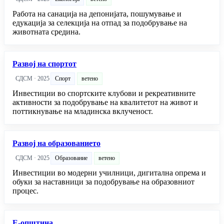
Работа на санација на депонијата, пошумување и
едукација за селекција на отпад за подобрување на
животната средина.
Развој на спортот
СДСМ · 2025
Спорт
ветено
Инвестиции во спортските клубови и рекреативните
активности за подобрување на квалитетот на живот и
поттикнување на младинска вклученост.
Развој на образованието
СДСМ · 2025
Образование
ветено
Инвестиции во модерни училници, дигитална опрема и
обуки за наставници за подобрување на образовниот
процес.
Е-општина