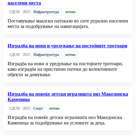
населени места
СДСМ · 2025
Инфраструктура
ветено
Поставување маалски патокази во сите рурални населени
места за подобрување на навигацијата.
Изградба на нови и уредување на постојните тротоари
СДСМ · 2025
Инфраструктура
ветено
Изградба на нови и уредување на постојните тротоари,
како изградба на пристапни патеки до колективните
објекти за домување.
Изградба на повеќе детски игралишта низ Македонска
Каменица
СДСМ · 2025
Спорт
ветено
Изградба на повеќе детски игралишта низ Македонска
Каменица за подобрување на условите за деца.