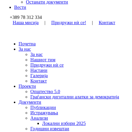
Останати документи
Вести
+389 78 312 334
Наша мисија
|
Придружи нѝ се!
|
Контакт
Почетна
За нас
За нас
Нашиот тим
Придружи нѝ се
Настани
Галерија
Контакт
Проекти
Општество 5.0
Граѓански дигитални алатки за демократија
Документи
Публикации
Истражувања
Анализи
Локални избори 2025
Годишни извештаи