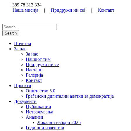
+389 78 312 334
Наша мисија
|
Придружи нѝ се!
|
Контакт
Почетна
За нас
За нас
Нашиот тим
Придружи нѝ се
Настани
Галерија
Контакт
Проекти
Општество 5.0
Граѓански дигитални алатки за демократија
Документи
Публикации
Истражувања
Анализи
Локални избори 2025
Годишни извештаи