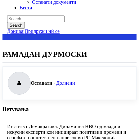
Останати документи
Вести
Донирај
Придружи нѝ се
РАМАДАН ДУРМОСКИ
👤
Останати
·
Долнени
Ветувања
Институт Демократика: Динамична НВО од млади и
искусни експерти кои иницираат позитивни промени и
сеопфатен општествен напредок во РС Македонија.