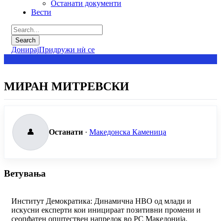
Останати документи
Вести
Донирај
Придружи нѝ се
МИРАН МИТРЕВСКИ
👤
Останати
·
Македонска Каменица
Ветувања
Институт Демократика: Динамична НВО од млади и
искусни експерти кои иницираат позитивни промени и
сеопфатен општествен напредок во РС Македонија.