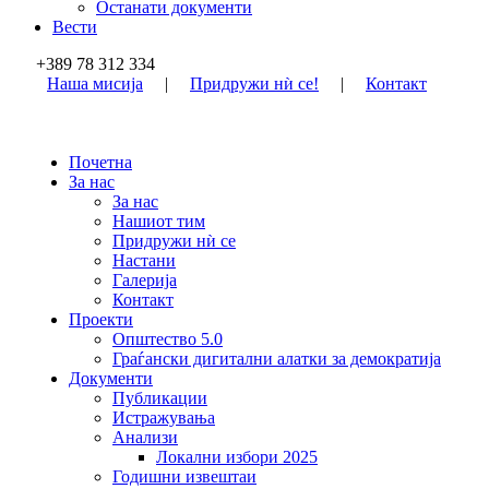
Останати документи
Вести
+389 78 312 334
Наша мисија
|
Придружи нѝ се!
|
Контакт
Почетна
За нас
За нас
Нашиот тим
Придружи нѝ се
Настани
Галерија
Контакт
Проекти
Општество 5.0
Граѓански дигитални алатки за демократија
Документи
Публикации
Истражувања
Анализи
Локални избори 2025
Годишни извештаи