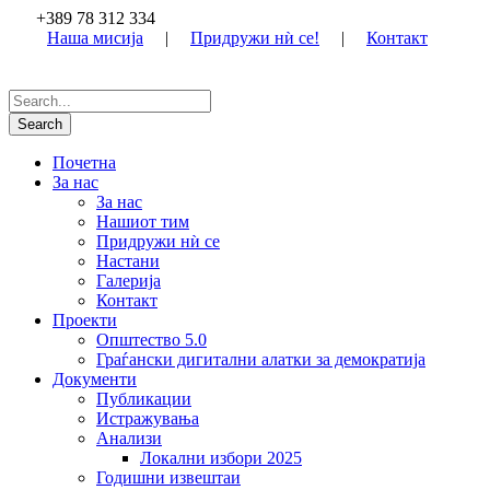
+389 78 312 334
Наша мисија
|
Придружи нѝ се!
|
Контакт
Почетна
За нас
За нас
Нашиот тим
Придружи нѝ се
Настани
Галерија
Контакт
Проекти
Општество 5.0
Граѓански дигитални алатки за демократија
Документи
Публикации
Истражувања
Анализи
Локални избори 2025
Годишни извештаи