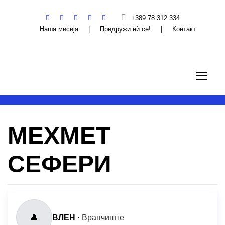
+389 78 312 334
Наша мисија
|
Придружи нѝ се!
|
Контакт
МЕХМЕТ
СЕФЕРИ
👤
ВЛЕН
·
Врапчиште