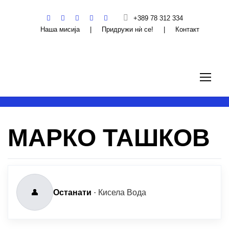
+389 78 312 334
Наша мисија
|
Придружи нѝ се!
|
Контакт
МАРКО ТАШКОВ
👤
Останати
·
Кисела Вода