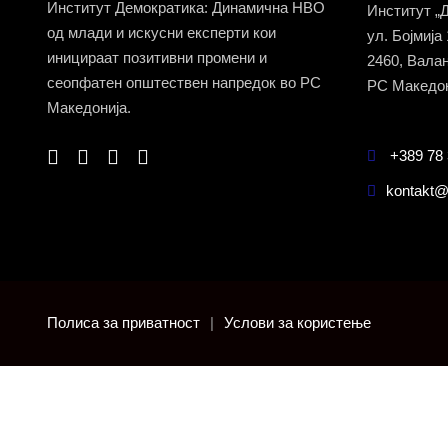
Институт Демократика: Динамична НВО
Институт „
од млади и искусни експерти кои
ул. Бојмија
иницираат позитивни промени и
2460, Вала
сеопфатен општествен напредок во РС
РС Македон
Македонија.
+389 78 
kontakt@
Полиса за приватност
|
Услови за користење