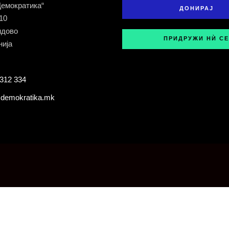
Демократика“
ДОНИРАЈ
 10
ндово
ПРИДРУЖИ НЍ СЕ
ија
312 334
demokratika.mk