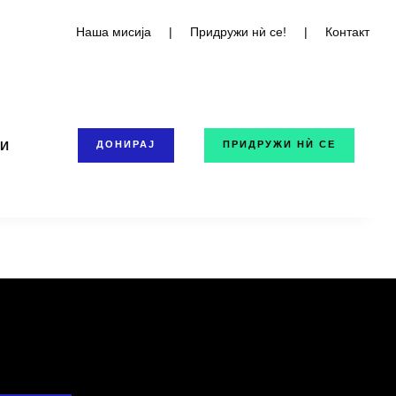
Наша мисија
|
Придружи нѝ се!
|
Контакт
ТИ
ДОНИРАЈ
ПРИДРУЖИ НЍ СЕ