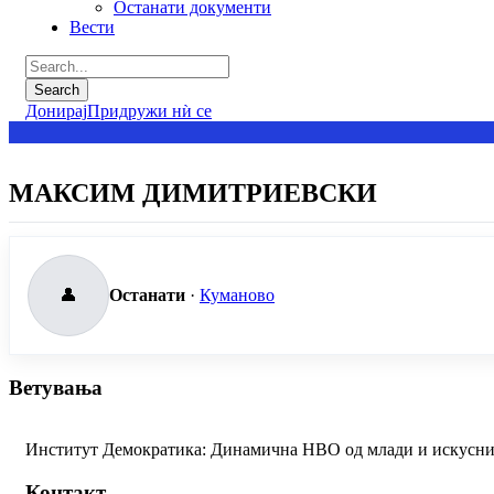
Останати документи
Вести
Донирај
Придружи нѝ се
МАКСИМ ДИМИТРИЕВСКИ
👤
Останати
·
Куманово
Ветувања
Институт Демократика: Динамична НВО од млади и искусни 
Контакт