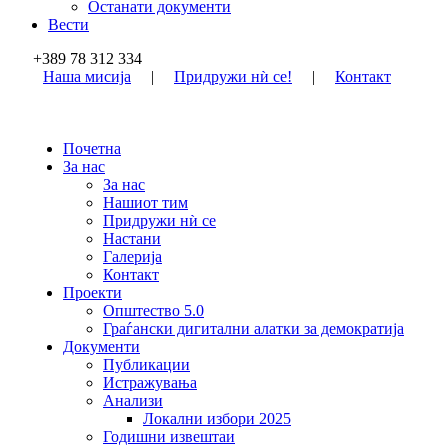
Останати документи
Вести
+389 78 312 334
Наша мисија
|
Придружи нѝ се!
|
Контакт
Почетна
За нас
За нас
Нашиот тим
Придружи нѝ се
Настани
Галерија
Контакт
Проекти
Општество 5.0
Граѓански дигитални алатки за демократија
Документи
Публикации
Истражувања
Анализи
Локални избори 2025
Годишни извештаи