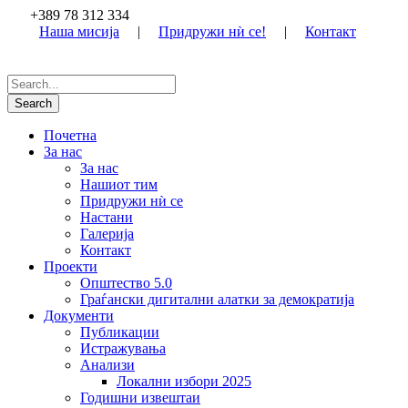
+389 78 312 334
Наша мисија
|
Придружи нѝ се!
|
Контакт
Почетна
За нас
За нас
Нашиот тим
Придружи нѝ се
Настани
Галерија
Контакт
Проекти
Општество 5.0
Граѓански дигитални алатки за демократија
Документи
Публикации
Истражувања
Анализи
Локални избори 2025
Годишни извештаи