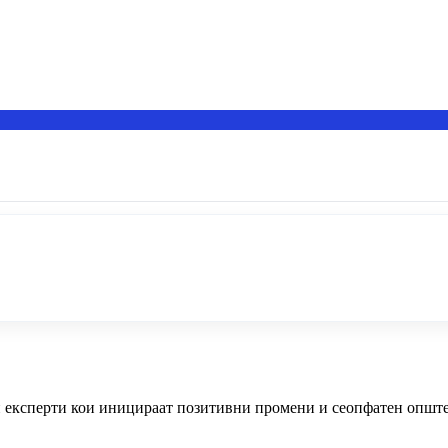
експерти кои иницираат позитивни промени и сеопфатен опште