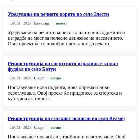
Уредување на речното корито во село Злести
СДСМ · 2025
Екологија
ветено
Уредување на речното корито со партерни содржини и
изградба на мост за полесно движење на населението.
Овој проект ќе го подобри пристапот до реката.
Реконструкција на спортското игралиште за мал
фудбал во село Ботун
СДСМ · 2025
Спорт
ветено
Поставување нова подлога, нова опрема и ново
осветлување. Овој проект ќе придонесе за спортска и
културна активност.
Реконструкција на селскиот полигон во село Велмеј
СДСМ · 2025
Спорт
ветено
Поставување нов асфалт, трибини и осветлување. Овој