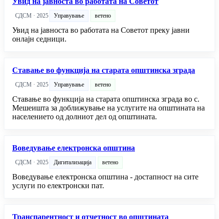
Увид на јавноста во работата на Советот
СДСМ · 2025
Управување
ветено
Увид на јавноста во работата на Советот преку јавни
онлајн седници.
Ставање во функција на старата општинска зграда
СДСМ · 2025
Управување
ветено
Ставање во функција на старата општинска зграда во с.
Мешеишта за доближување на услугите на општината на
населението од долниот дел од општината.
Воведување електронска општина
СДСМ · 2025
Дигитализација
ветено
Воведување електронска општина - достапност на сите
услуги по електронски пат.
Транспарентност и отчетност во општината