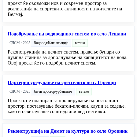
проект ќе овозможи нов и современ простор за
реализација на спортските активности на жителите на
Велмеј.
Подобрување на водоводниот систем во село Лешани
СДСМ · 2025
Водовод/Канализација
ветено
Реконструкција на целиот систем, правење бунари со
пумпна станица за дополнување на капацитетот на вода.
Овој проект ќе го подобри целиот систем.
Партерно уредување на сретселото во с. Горенци
СДСМ · 2025
Јавен простор/урбанизам
ветено
Проектот е планиран за проширување на постојниот
простор, поставување бехатон-плочки, клупи за седење,
како и осветлување со штедливи лед светилки.
Реконструкција на Домот за култура во село Оровник