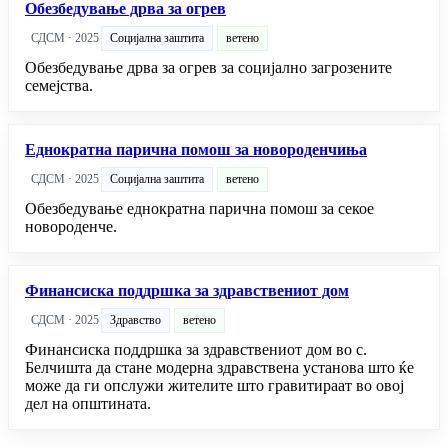
Обезбедување дрва за огрев
СДСМ · 2025
Социјална заштита
ветено
Обезбедување дрва за огрев за социјално загрозените
семејства.
Еднократна парична помош за новороденчиња
СДСМ · 2025
Социјална заштита
ветено
Обезбедување еднократна парична помош за секое
новороденче.
Финансиска поддршка за здравствениот дом
СДСМ · 2025
Здравство
ветено
Финансиска поддршка за здравствениот дом во с.
Белчишта да стане модерна здравствена установа што ќе
може да ги опслужи жителите што гравитираат во овој
дел на општината.