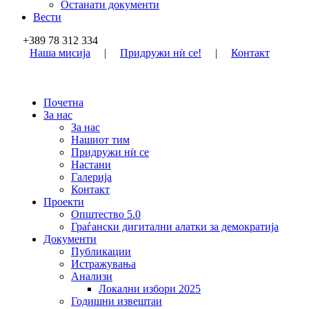
Останати документи
Вести
+389 78 312 334
Наша мисија
|
Придружи нѝ се!
|
Контакт
Почетна
За нас
За нас
Нашиот тим
Придружи нѝ се
Настани
Галерија
Контакт
Проекти
Општество 5.0
Граѓански дигитални алатки за демократија
Документи
Публикации
Истражувања
Анализи
Локални избори 2025
Годишни извештаи