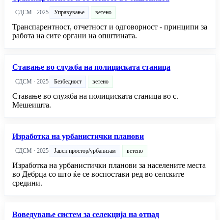
СДСМ · 2025
Управување
ветено
Транспарентност, отчетност и одговорност - принципи за
работа на сите органи на општината.
Ставање во служба на полициската станица
СДСМ · 2025
Безбедност
ветено
Ставање во служба на полициската станица во с.
Мешеишта.
Изработка на урбанистички планови
СДСМ · 2025
Јавен простор/урбанизам
ветено
Изработка на урбанистички планови за населените места
во Дебрца со што ќе се воспостави ред во селските
средини.
Воведување систем за селекција на отпад