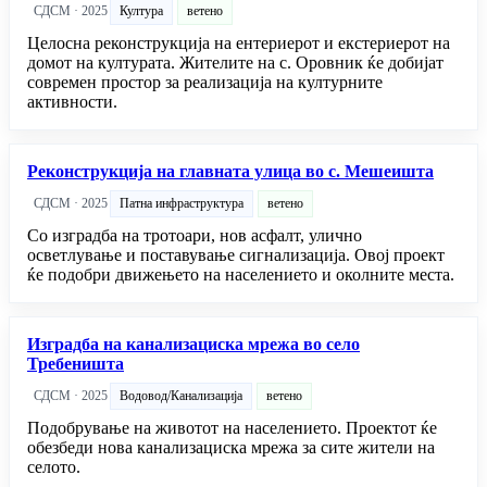
СДСМ · 2025
Култура
ветено
Целосна реконструкција на ентериерот и екстериерот на
домот на културата. Жителите на с. Оровник ќе добијат
современ простор за реализација на културните
активности.
Реконструкција на главната улица во с. Мешеишта
СДСМ · 2025
Патна инфраструктура
ветено
Со изградба на тротоари, нов асфалт, улично
осветлување и поставување сигнализација. Овој проект
ќе подобри движењето на населението и околните места.
Изградба на канализациска мрежа во село
Требеништа
СДСМ · 2025
Водовод/Канализација
ветено
Подобрување на животот на населението. Проектот ќе
обезбеди нова канализациска мрежа за сите жители на
селото.