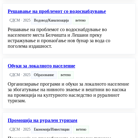
Решавање на проблемот со водоснабдување
СДСМ · 2025
Водовод/Канализација
ветено
Решавање на проблемот со водоснабдување во
населените места Белчишта и Лешани преку
истражување и пронаоѓање нов бунар за вода со
поголема издашност.
Обуки за локалното население
СДСМ · 2025
Образование
ветено
Организирање програми и обуки за локалното население
за збогатување на нивното знаење и вештини во насока
на промоција на културното наследство и руралниот
туризам.
Промоција на рурален туризам
СДСМ · 2025
Економија/Инвестиции
ветено