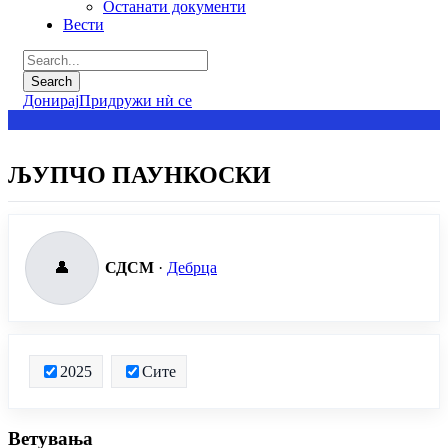
Останати документи
Вести
Донирај
Придружи нѝ се
ЉУПЧО ПАУНКОСКИ
👤
СДСМ
·
Дебрца
2025
Сите
Ветувања