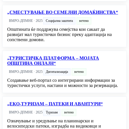
„СМЕСТУВАЊЕ ВО СЕМЕЈНИ ДОМАЌИНСТВА“
ВМРО-ДПМНЕ · 2025
Социјална заштита
ветено
Општината ќе поддржува семејства кои сакаат да
развијат мал туристички бизнис преку адаптација на
сопствени домови.
„ТУРИСТИЧКА ПЛАТФОРМА – МОЈАТА
ОПШТИНА ОНЛАЈН“
ВМРО-ДПМНЕ · 2025
Дигитализација
ветено
Создавање веб-портал со интегрирани информации за
туристички услуги, настани и можности за резервација.
„ЕКО-ТУРИЗАМ – ПАТЕКИ И АВАНТУРИ“
ВМРО-ДПМНЕ · 2025
Туризам
ветено
Означување и уредување на планинарски и
велосипедски патеки, изградба на видиковци и