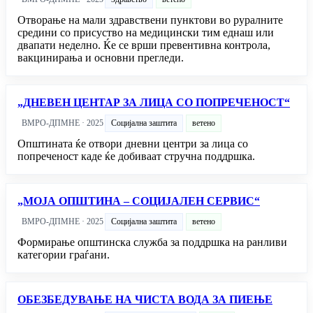
Отворање на мали здравствени пунктови во руралните
средини со присуство на медицински тим еднаш или
двапати неделно. Ќе се врши превентивна контрола,
вакцинирања и основни прегледи.
„ДНЕВЕН ЦЕНТАР ЗА ЛИЦА СО ПОПРЕЧЕНОСТ“
ВМРО-ДПМНЕ · 2025
Социјална заштита
ветено
Општината ќе отвори дневни центри за лица со
попреченост каде ќе добиваат стручна поддршка.
„МОЈА ОПШТИНА – СОЦИЈАЛЕН СЕРВИС“
ВМРО-ДПМНЕ · 2025
Социјална заштита
ветено
Формирање општинска служба за поддршка на ранливи
категории граѓани.
ОБЕЗБЕДУВАЊЕ НА ЧИСТА ВОДА ЗА ПИЕЊЕ