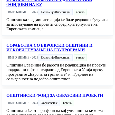
ФОНДОВИ НА ЕУ
ВМРО-ДПМНЕ · 2025
Економија/Инвестиции
ветено
Општинската администрација ќе биде редовно обучувана
за изготвување на проекти според критериумите на
Европската комисија.
СОРАБОТКА СО ЕВРОПСКИ ОПШТИНИ И
ИСКОРИСТУВАЊЕ НА ЕУ-ПРОГРАМИ
ВМРО-ДПМНЕ · 2025
Економија/Инвестиции
ветено
Општина Брвеница ќе работи на реализација на проекти
поддржани и финансирани од Европската Унија преку
програмите „Европа за граѓаните“ и „Градење на
солидарност за подобро општество“.
ОПШТИНСКИ ФОНД ЗА ОБРАЗОВНИ ПРОЕКТИ
ВМРО-ДПМНЕ · 2025
Образование
ветено
Општината ќе отвори фонд на кој училиштата ќе можат