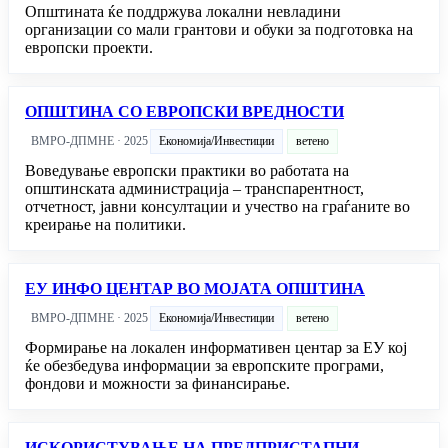
Општината ќе поддржува локални невладини
организации со мали грантови и обуки за подготовка на
европски проекти.
ОПШТИНА СО ЕВРОПСКИ ВРЕДНОСТИ
ВМРО-ДПМНЕ · 2025
Економија/Инвестиции
ветено
Воведување европски практики во работата на
општинската администрација – транспарентност,
отчетност, јавни консултации и учество на граѓаните во
креирање на политики.
ЕУ ИНФО ЦЕНТАР ВО МОЈАТА ОПШТИНА
ВМРО-ДПМНЕ · 2025
Економија/Инвестиции
ветено
Формирање на локален информативен центар за ЕУ кој
ќе обезбедува информации за европските програми,
фондови и можности за финансирање.
ИСКОРИСТУВАЊЕ НА ПРЕДПРИСТАПНИ