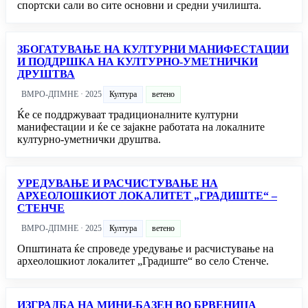
спортски сали во сите основни и средни училишта.
ЗБОГАТУВАЊЕ НА КУЛТУРНИ МАНИФЕСТАЦИИ
И ПОДДРШКА НА КУЛТУРНО-УМЕТНИЧКИ
ДРУШТВА
ВМРО-ДПМНЕ · 2025
Култура
ветено
Ќе се поддржуваат традиционалните културни
манифестации и ќе се зајакне работата на локалните
културно-уметнички друштва.
УРЕДУВАЊЕ И РАСЧИСТУВАЊЕ НА
АРХЕОЛОШКИОТ ЛОКАЛИТЕТ „ГРАДИШТЕ“ –
СТЕНЧЕ
ВМРО-ДПМНЕ · 2025
Култура
ветено
Општината ќе спроведе уредување и расчистување на
археолошкиот локалитет „Градиште“ во село Стенче.
ИЗГРАДБА НА МИНИ-БАЗЕН ВО БРВЕНИЦА