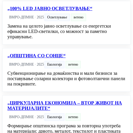
„100% LED ЈАВНО ОСВЕТЛУВАЊЕ“
ВМРО-ДПМНЕ · 2025
Осветлување
ветено
Замена на целото јавно осветлување со енергетски
ефикасни LED-светилки, со можност за паметно
управување.
„ОПШТИНА СО СОНЦЕ“
ВМРО-ДПМНЕ · 2025
Екологија
ветено
Субвенционирање на домаќинства и мали бизниси за
поставување соларни колектори и фотоволтаични панели
на покривите.
„ЦИРКУЛАРНА ЕКОНОМИЈА – ВТОР ЖИВОТ НА
МАТЕРИЈАЛИТЕ“
ВМРО-ДПМНЕ · 2025
Екологија
ветено
Формирање општинска програма за повторна употреба
на материјали: дрвото, металот, текстилот и пластиката