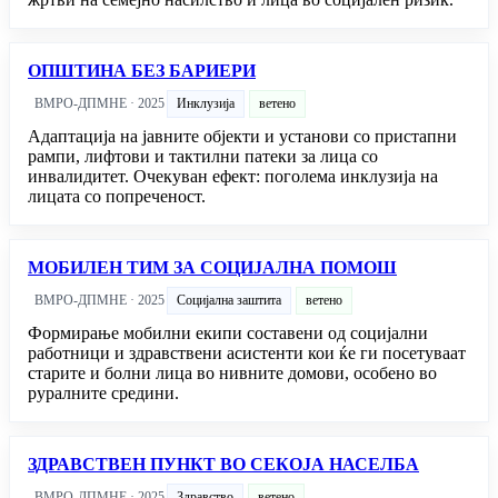
ОПШТИНА БЕЗ БАРИЕРИ
ВМРО-ДПМНЕ · 2025
Инклузија
ветено
Адаптација на јавните објекти и установи со пристапни
рампи, лифтови и тактилни патеки за лица со
инвалидитет. Очекуван ефект: поголема инклузија на
лицата со попреченост.
МОБИЛЕН ТИМ ЗА СОЦИЈАЛНА ПОМОШ
ВМРО-ДПМНЕ · 2025
Социјална заштита
ветено
Формирање мобилни екипи составени од социјални
работници и здравствени асистенти кои ќе ги посетуваат
старите и болни лица во нивните домови, особено во
руралните средини.
ЗДРАВСТВЕН ПУНКТ ВО СЕКОЈА НАСЕЛБА
ВМРО-ДПМНЕ · 2025
Здравство
ветено