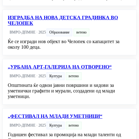
ИЗГРАДБА НА НОВА ДЕТСКА ГРАДИНКА ВО
ЧЕЛОПЕК
ВМРО-ДПМНЕ · 2025
Образование
ветено
Ќе се изгради нов објект во Челопек со капацитет за
околу 100 деца.
„УРБАНА АРТ-ГАЛЕРИЈА НА ОТВОРЕНО“
ВМРО-ДПМНЕ · 2025
Култура
ветено
Општината ќе одвои јавни површини и ѕидови за
уметнички графити и мурали, создадени од млади
уметници.
„ФЕСТИВАЛ НА МЛАДИ УМЕТНИЦИ“
ВМРО-ДПМНЕ · 2025
Култура
ветено
Годишен фестивал за промоција на млади таленти од