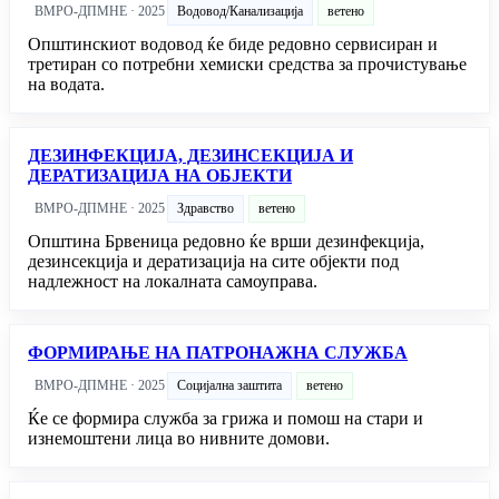
ВМРО-ДПМНЕ · 2025
Водовод/Канализација
ветено
Општинскиот водовод ќе биде редовно сервисиран и
третиран со потребни хемиски средства за прочистување
на водата.
ДЕЗИНФЕКЦИЈА, ДЕЗИНСЕКЦИЈА И
ДЕРАТИЗАЦИЈА НА ОБЈЕКТИ
ВМРО-ДПМНЕ · 2025
Здравство
ветено
Општина Брвеница редовно ќе врши дезинфекција,
дезинсекција и дератизација на сите објекти под
надлежност на локалната самоуправа.
ФОРМИРАЊЕ НА ПАТРОНАЖНА СЛУЖБА
ВМРО-ДПМНЕ · 2025
Социјална заштита
ветено
Ќе се формира служба за грижа и помош на стари и
изнемоштени лица во нивните домови.