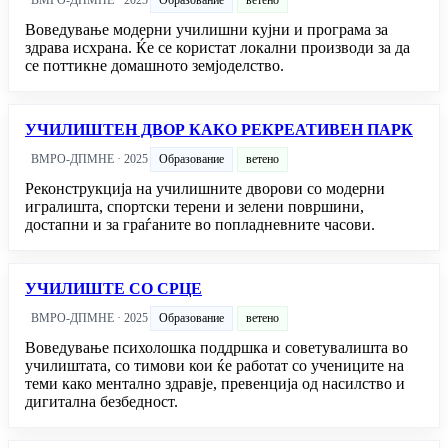
ВМРО-ДПМНЕ · 2025
Образование
ветено
Воведување модерни училишни кујни и програма за
здрава исхрана. Ќе се користат локални производи за да
се поттикне домашното земјоделство.
УЧИЛИШТЕН ДВОР КАКО РЕКРЕАТИВЕН ПАРК
ВМРО-ДПМНЕ · 2025
Образование
ветено
Реконструкција на училишните дворови со модерни
игралишта, спортски терени и зелени површини,
достапни и за граѓаните во попладневните часови.
УЧИЛИШТЕ СО СРЦЕ
ВМРО-ДПМНЕ · 2025
Образование
ветено
Воведување психолошка поддршка и советувалишта во
училиштата, со тимови кои ќе работат со учениците на
теми како ментално здравје, превенција од насилство и
дигитална безбедност.