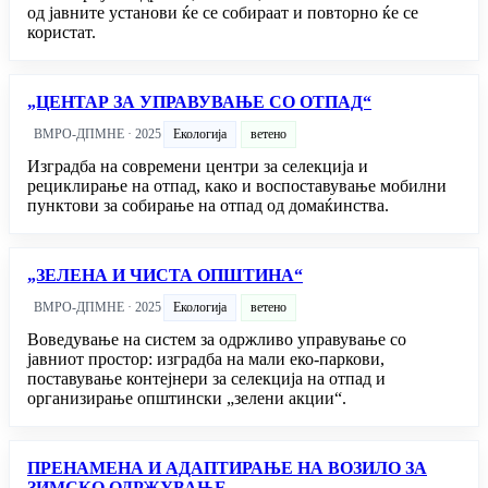
од јавните установи ќе се собираат и повторно ќе се
користат.
„ЦЕНТАР ЗА УПРАВУВАЊЕ СО ОТПАД“
ВМРО-ДПМНЕ · 2025
Екологија
ветено
Изградба на современи центри за селекција и
рециклирање на отпад, како и воспоставување мобилни
пунктови за собирање на отпад од домаќинства.
„ЗЕЛЕНА И ЧИСТА ОПШТИНА“
ВМРО-ДПМНЕ · 2025
Екологија
ветено
Воведување на систем за одржливо управување со
јавниот простор: изградба на мали еко-паркови,
поставување контејнери за селекција на отпад и
организирање општински „зелени акции“.
ПРЕНАМЕНА И АДАПТИРАЊЕ НА ВОЗИЛО ЗА
ЗИМСКО ОДРЖУВАЊЕ