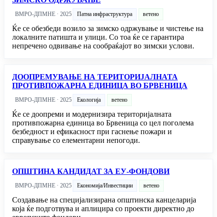
ВМРО-ДПМНЕ · 2025
Патна инфраструктура
ветено
Ќе се обезбеди возило за зимско одржување и чистење на
локалните патишта и улици. Со тоа ќе се гарантира
непречено одвивање на сообраќајот во зимски услови.
ДООПРЕМУВАЊЕ НА ТЕРИТОРИЈАЛНАТА
ПРОТИВПОЖАРНА ЕДИНИЦА ВО БРВЕНИЦА
ВМРО-ДПМНЕ · 2025
Екологија
ветено
Ќе се доопреми и модернизира територијалната
противпожарна единица во Брвеница со цел поголема
безбедност и ефикасност при гаснење пожари и
справување со елементарни непогоди.
ОПШТИНА КАНДИДАТ ЗА ЕУ-ФОНДОВИ
ВМРО-ДПМНЕ · 2025
Економија/Инвестиции
ветено
Создавање на специјализирана општинска канцеларија
која ќе подготвува и аплицира со проекти директно до