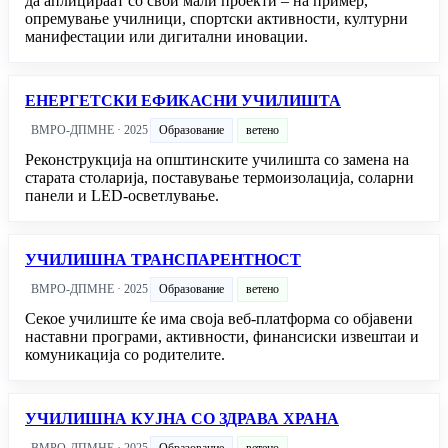
да аплицираат со свои мали проекти – на пример,
опремување училници, спортски активности, културни
манифестации или дигитални иновации.
ЕНЕРГЕТСКИ ЕФИКАСНИ УЧИЛИШТА
ВМРО-ДПМНЕ · 2025
Образование
ветено
Реконструкција на општинските училишта со замена на
старата столарија, поставување термоизолација, соларни
панели и LED-осветлување.
УЧИЛИШНА ТРАНСПАРЕНТНОСТ
ВМРО-ДПМНЕ · 2025
Образование
ветено
Секое училиште ќе има своја веб-платформа со објавени
наставни програми, активности, финансиски извештаи и
комуникација со родителите.
УЧИЛИШНА КУЈНА СО ЗДРАВА ХРАНА