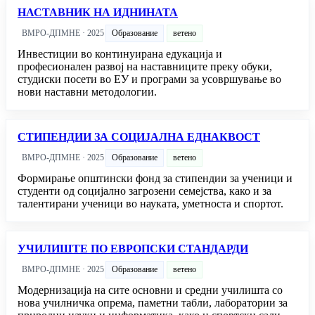
НАСТАВНИК НА ИДНИНАТА
ВМРО-ДПМНЕ · 2025
Образование
ветено
Инвестиции во континуирана едукација и
професионален развој на наставниците преку обуки,
студиски посети во ЕУ и програми за усовршување во
нови наставни методологии.
СТИПЕНДИИ ЗА СОЦИЈАЛНА ЕДНАКВОСТ
ВМРО-ДПМНЕ · 2025
Образование
ветено
Формирање општински фонд за стипендии за ученици и
студенти од социјално загрозени семејства, како и за
талентирани ученици во науката, уметноста и спортот.
УЧИЛИШТЕ ПО ЕВРОПСКИ СТАНДАРДИ
ВМРО-ДПМНЕ · 2025
Образование
ветено
Модернизација на сите основни и средни училишта со
нова училничка опрема, паметни табли, лаборатории за