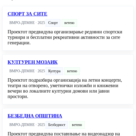
СПОРТ ЗА СИТЕ
ВМРО-ДПМНЕ · 2025
Спорт
ветено
Проектот предвидува организирање редовни спортски
турнири и бесплатни рекреативни активности за сите
генерации.
КУЛТУРЕН МОЗАИК
ВМРО-ДПМНЕ · 2025
Култура
ветено
Проектот подразбира организација на летни концерти,
театри на отворено, уметнички изложби и книжевни
вечери во локалните културни домови или јавни
простори.
БЕЗБЕДНА ОПШТИНА
ВМРО-ДПМНЕ · 2025
Безбедност
ветено
Проектот предвидува поставување на видеонадзор на