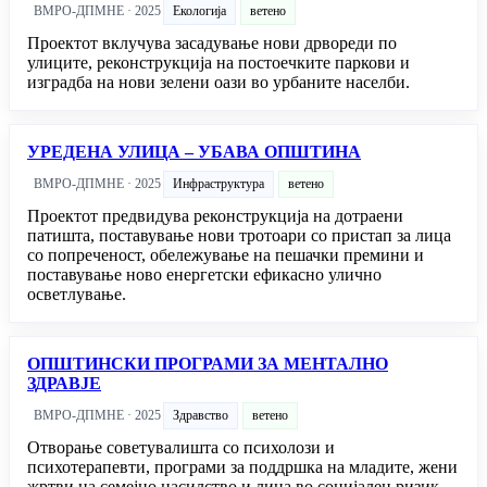
ВМРО-ДПМНЕ · 2025
Екологија
ветено
Проектот вклучува засадување нови дрвореди по
улиците, реконструкција на постоечките паркови и
изградба на нови зелени оази во урбаните населби.
УРЕДЕНА УЛИЦА – УБАВА ОПШТИНА
ВМРО-ДПМНЕ · 2025
Инфраструктура
ветено
Проектот предвидува реконструкција на дотраени
патишта, поставување нови тротоари со пристап за лица
со попреченост, обележување на пешачки премини и
поставување ново енергетски ефикасно улично
осветлување.
ОПШТИНСКИ ПРОГРАМИ ЗА МЕНТАЛНО
ЗДРАВЈЕ
ВМРО-ДПМНЕ · 2025
Здравство
ветено
Отворање советувалишта со психолози и
психотерапевти, програми за поддршка на младите, жени
жртви на семејно насилство и лица во социјален ризик.