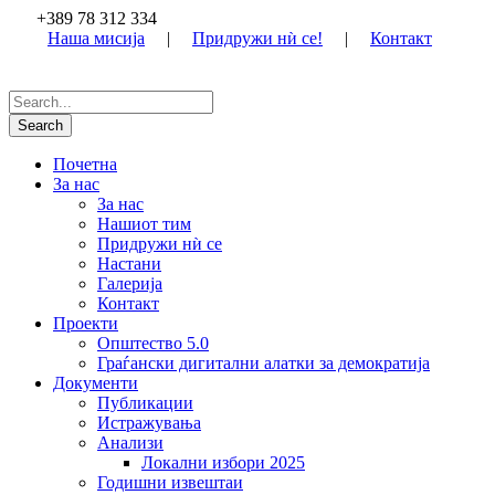
+389 78 312 334
Наша мисија
|
Придружи нѝ се!
|
Контакт
Почетна
За нас
За нас
Нашиот тим
Придружи нѝ се
Настани
Галерија
Контакт
Проекти
Општество 5.0
Граѓански дигитални алатки за демократија
Документи
Публикации
Истражувања
Анализи
Локални избори 2025
Годишни извештаи