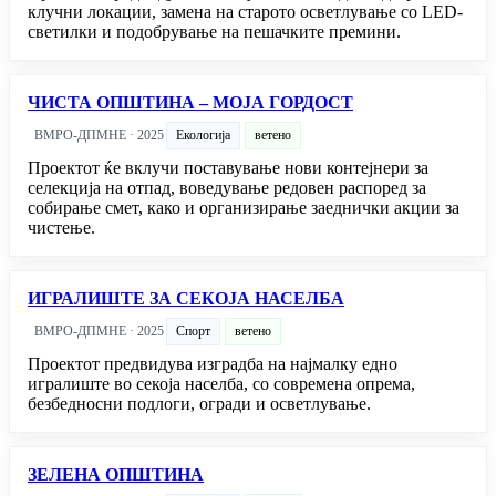
клучни локации, замена на старото осветлување со LED-
светилки и подобрување на пешачките премини.
ЧИСТА ОПШТИНА – МОЈА ГОРДОСТ
ВМРО-ДПМНЕ · 2025
Екологија
ветено
Проектот ќе вклучи поставување нови контејнери за
селекција на отпад, воведување редовен распоред за
собирање смет, како и организирање заеднички акции за
чистење.
ИГРАЛИШТЕ ЗА СЕКОЈА НАСЕЛБА
ВМРО-ДПМНЕ · 2025
Спорт
ветено
Проектот предвидува изградба на најмалку едно
игралиште во секоја населба, со современа опрема,
безбедносни подлоги, огради и осветлување.
ЗЕЛЕНА ОПШТИНА