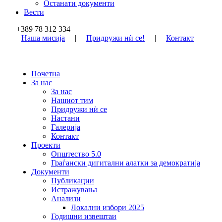
Останати документи
Вести
+389 78 312 334
Наша мисија
|
Придружи нѝ се!
|
Контакт
Почетна
За нас
За нас
Нашиот тим
Придружи нѝ се
Настани
Галерија
Контакт
Проекти
Општество 5.0
Граѓански дигитални алатки за демократија
Документи
Публикации
Истражувања
Анализи
Локални избори 2025
Годишни извештаи