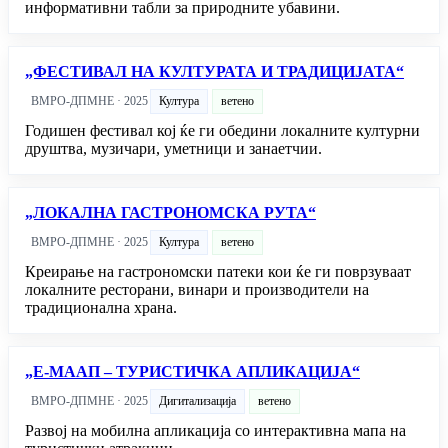
информативни табли за природните убавини.
„ФЕСТИВАЛ НА КУЛТУРАТА И ТРАДИЦИЈАТА“
ВМРО-ДПМНЕ · 2025
Култура
ветено
Годишен фестивал кој ќе ги обедини локалните културни
друштва, музичари, уметници и занаетчии.
„ЛОКАЛНА ГАСТРОНОМСКА РУТА“
ВМРО-ДПМНЕ · 2025
Култура
ветено
Креирање на гастрономски патеки кои ќе ги поврзуваат
локалните ресторани, винари и производители на
традиционална храна.
„Е-МААП – ТУРИСТИЧКА АПЛИКАЦИЈА“
ВМРО-ДПМНЕ · 2025
Дигитализација
ветено
Развој на мобилна апликација со интерактивна мапа на