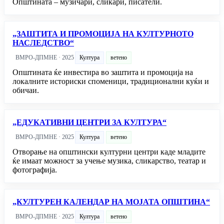
Општината – музичари, сликари, писатели.
„ЗАШТИТА И ПРОМОЦИЈА НА КУЛТУРНОТО
НАСЛЕДСТВО“
ВМРО-ДПМНЕ · 2025
Култура
ветено
Општината ќе инвестира во заштита и промоција на
локалните историски споменици, традиционални куќи и
обичаи.
„ЕДУКАТИВНИ ЦЕНТРИ ЗА КУЛТУРА“
ВМРО-ДПМНЕ · 2025
Култура
ветено
Отворање на општински културни центри каде младите
ќе имаат можност за учење музика, сликарство, театар и
фотографија.
„КУЛТУРЕН КАЛЕНДАР НА МОЈАТА ОПШТИНА“
ВМРО-ДПМНЕ · 2025
Култура
ветено