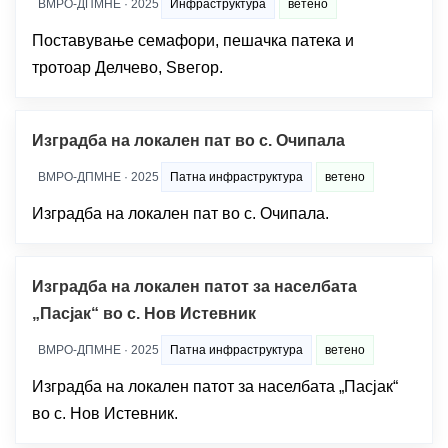
ВМРО-ДПМНЕ · 2025
Инфраструктура
ветено
Поставување семафори, пешачка патека и
тротоар Делчево, Ѕвегор.
Изградба на локален пат во с. Очипала
ВМРО-ДПМНЕ · 2025
Патна инфраструктура
ветено
Изградба на локален пат во с. Очипала.
Изградба на локален патот за населбата
„Пасјак“ во с. Нов Истевник
ВМРО-ДПМНЕ · 2025
Патна инфраструктура
ветено
Изградба на локален патот за населбата „Пасјак“
во с. Нов Истевник.