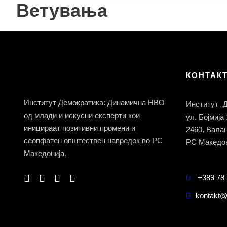
Ветувања
КОНТАК
Институт Демократика: Динамична НВО
Институт „
од млади и искусни експерти кои
ул. Бојмија
иницираат позитивни промени и
2460, Вала
сеопфатен општествен напредок во РС
РС Македон
Македонија.
+389 78 
kontakt@