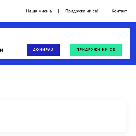
Наша мисија
|
Придружи нѝ се!
|
Контакт
ТИ
ДОНИРАЈ
ПРИДРУЖИ НЍ СЕ