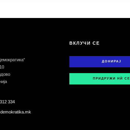
Т
ВКЛУЧИ СЕ
Демократика“
ДОНИРАЈ
 10
ндово
ПРИДРУЖИ НЍ СЕ
ија
312 334
demokratika.mk