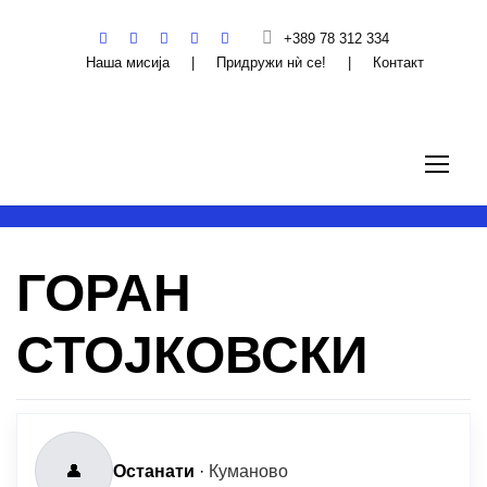
+389 78 312 334
Наша мисија
|
Придружи нѝ се!
|
Контакт
ГОРАН
СТОЈКОВСКИ
👤
Останати
·
Куманово