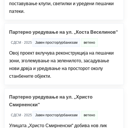
поставување клупи, светилки и уредени пешачки
патеки.
Партерно уредување на ул. „Коста Веселинов“
СДСМ · 2025
Јавен простор/урбанизам
ветено
Овој проект вклучува реконструкција на пешачки
зони, зголемување на зеленилото, засадување
нови дрвја и уредување на просторот околу
станбените објекти.
Партерно уредување на ул. „Христо
Смирненски“
СДСМ · 2025
Јавен простор/урбанизам
ветено
Улицата „Христо Смирненски“ добива нов лик