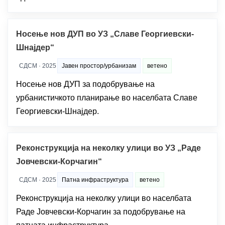
Носење нов ДУП во УЗ „Славе Георгиевски-
Шнајдер“
СДСМ · 2025
Јавен простор/урбанизам
ветено
Носење нов ДУП за подобрување на
урбанистичкото планирање во населбата Славе
Георгиевски-Шнајдер.
Реконструкција на неколку улици во УЗ „Раде
Јовчевски-Корчагин“
СДСМ · 2025
Патна инфраструктура
ветено
Реконструкција на неколку улици во населбата
Раде Јовчевски-Корчагин за подобрување на