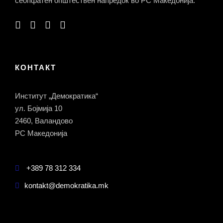
сеопфатен општествен напредок во РС Македонија.
КОНТАКТ
Институт „Демократика“
ул. Бојмија 10
2460, Валандово
РС Македонија
+389 78 312 334
kontakt@demokratika.mk