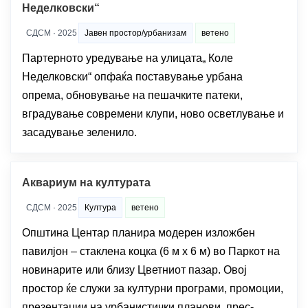
Неделковски“
СДСМ · 2025
Јавен простор/урбанизам
ветено
Партерното уредување на улицата„ Коле
Неделковски“ опфаќа поставување урбана
опрема, обновување на пешачките патеки,
вградување современи клупи, ново осветлување и
засадување зеленило.
Аквариум на културата
СДСМ · 2025
Култура
ветено
Општина Центар планира модерен изложбен
павилјон – стаклена коцка (6 м x 6 м) во Паркот на
новинарите или близу Цветниот пазар. Овој
простор ќе служи за културни програми, промоции,
презентации на урбанистички планови, прес-