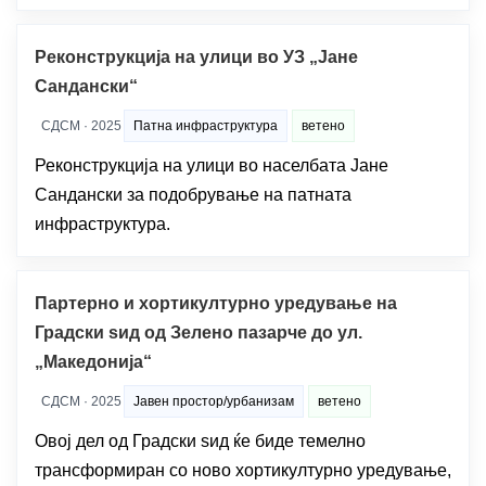
Реконструкција на улици во УЗ „Јане
Сандански“
СДСМ · 2025
Патна инфраструктура
ветено
Реконструкција на улици во населбата Јане
Сандански за подобрување на патната
инфраструктура.
Партерно и хортикултурно уредување на
Градски ѕид од Зелено пазарче до ул.
„Македонија“
СДСМ · 2025
Јавен простор/урбанизам
ветено
Овој дел од Градски ѕид ќе биде темелно
трансформиран со ново хортикултурно уредување,