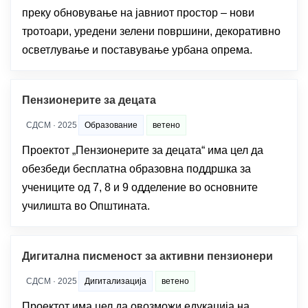
преку обновување на јавниот простор – нови
тротоари, уредени зелени површини, декоративно
осветлување и поставување урбана опрема.
Пензионерите за децата
СДСМ · 2025
Образование
ветено
Проектот „Пензионерите за децата“ има цел да
обезбеди бесплатна образовна поддршка за
учениците од 7, 8 и 9 одделение во основните
училишта во Општината.
Дигитална писменост за активни пензионери
СДСМ · 2025
Дигитализација
ветено
Проектот има цел да овозможи едукација на