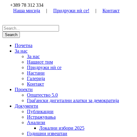
+389 78 312 334
Наша мисија
|
Придружи нѝ се!
|
Контакт
Почетна
За нас
За нас
Нашиот тим
Придружи нѝ се
Настани
Галерија
Контакт
Проекти
Општество 5.0
Граѓански дигитални алатки за демократија
Документи
Публикации
Истражувања
Анализи
Локални избори 2025
Годишни извештаи