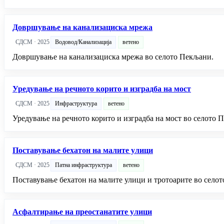
Довршување на канализациска мрежа
СДСМ · 2025
Водовод/Канализација
ветено
Довршување на канализациска мрежа во селото Пекљани.
Уредување на речното корито и изградба на мост
СДСМ · 2025
Инфраструктура
ветено
Уредување на речното корито и изградба на мост во селото 
Поставување бехатон на малите улици
СДСМ · 2025
Патна инфраструктура
ветено
Поставување бехатон на малите улици и тротоарите во село
Асфалтирање на преостанатите улици