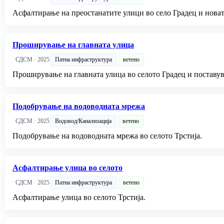
Асфалтирање на преостанатите улици во село Градец и новат
Проширување на главната улица
СДСМ · 2025
Патна инфраструктура
ветено
Проширување на главната улица во селото Градец и поставува
Подобрување на водоводната мрежа
СДСМ · 2025
Водовод/Канализација
ветено
Подобрување на водоводната мрежа во селото Трстија.
Асфалтирање улица во селото
СДСМ · 2025
Патна инфраструктура
ветено
Асфалтирање улица во селото Трстија.