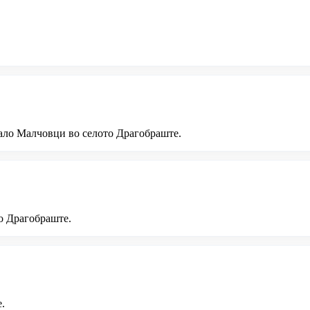
ало Малчовци во селото Драгобраште.
о Драгобраште.
.