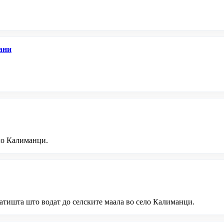
ани
.
ло Калиманци.
тишта што водат до селските маала во село Калиманци.