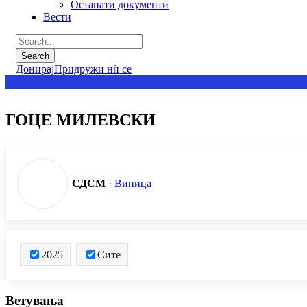
Останати документи
Вести
Донирај
Придружи нѝ се
ГОЦЕ МИЛЕВСКИ
СДСМ
·
Виница
2025
Сите
Ветувања