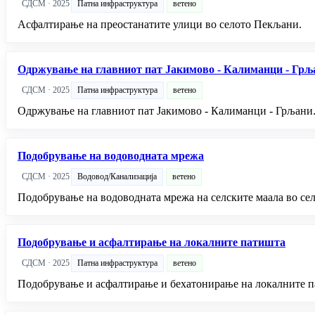
СДСМ · 2025
Патна инфраструктура
ветено
Асфалтирање на преостанатите улици во селото Пекљани.
Одржување на главниот пат Јакимово - Калиманци - Грљ
СДСМ · 2025
Патна инфраструктура
ветено
Одржување на главниот пат Јакимово - Калиманци - Грљани
Подобрување на водоводната мрежа
СДСМ · 2025
Водовод/Канализација
ветено
Подобрување на водоводната мрежа на селските маала во се
Подобрување и асфалтирање на локалните патишта
СДСМ · 2025
Патна инфраструктура
ветено
Подобрување и асфалтирање и бехатонирање на локалните па