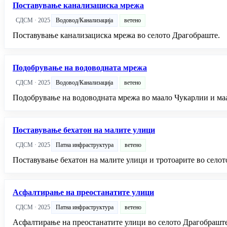
Поставување канализациска мрежа
СДСМ · 2025
Водовод/Канализација
ветено
Поставување канализациска мрежа во селото Драгобраште.
Подобрување на водоводната мрежа
СДСМ · 2025
Водовод/Канализација
ветено
Подобрување на водоводната мрежа во маало Чукарлии и ма
Поставување бехатон на малите улици
СДСМ · 2025
Патна инфраструктура
ветено
Поставување бехатон на малите улици и тротоарите во селот
Асфалтирање на преостанатите улици
СДСМ · 2025
Патна инфраструктура
ветено
Асфалтирање на преостанатите улици во селото Драгобраште