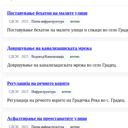
Поставување бехатон на малите улици
СДСМ · 2025
Патна инфраструктура
ветено
Поставување бехатон на малите улици и сокаци во село Град
Довршување на канализациската мрежа
СДСМ · 2025
Водовод/Канализација
ветено
Довршување на канализациската мрежа во село Градец.
Регулација на речното корито
СДСМ · 2025
Инфраструктура
ветено
Регулација на речното корито на Градечка Река во с. Градец.
Асфалтирање на преостанатите улици
СДСМ · 2025
Патна инфраструктура
ветено