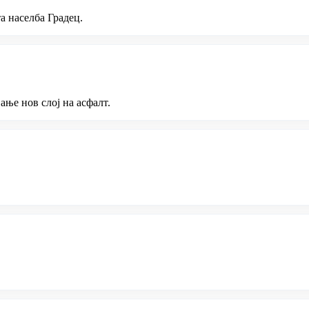
а населба Градец.
ње нов слој на асфалт.