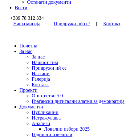
Останати документи
Вести
+389 78 312 334
Наша мисија
|
Придружи нѝ се!
|
Контакт
Почетна
За нас
За нас
Нашиот тим
Придружи нѝ се
Настани
Галерија
Контакт
Проекти
Општество 5.0
Граѓански дигитални алатки за демократија
Документи
Публикации
Истражувања
Анализи
Локални избори 2025
Годишни извештаи