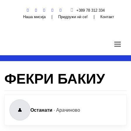
+389 78 312 334
Наша мисија
|
Придружи нѝ се!
|
Контакт
ФЕКРИ БАКИУ
👤
Останати
·
Арачиново