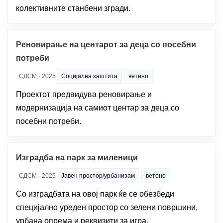
колективните станбени згради.
Реновирање на центарот за деца со посебни
потреби
СДСМ · 2025
Социјална заштита
ветено
Проектот предвидува реновирање и
модернизација на самиот центар за деца со
посебни потреби.
Изградба на парк за миленици
СДСМ · 2025
Јавен простор/урбанизам
ветено
Со изградбата на овој парк ќе се обезбеди
специјално уреден простор со зелени површини,
урбана опрема и реквизити за игра.