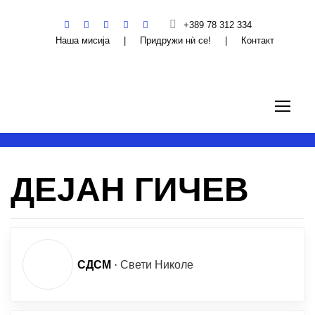
+389 78 312 334
Наша мисија
|
Придружи нѝ се!
|
Контакт
ДЕЈАН ГИЧЕВ
СДСМ
·
Свети Николе