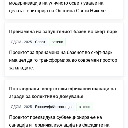
модернизација на уличното осветлување на
целата територија на Општина Свети Николе.
Пренамена на запуштениот базен во скејт-парк
СДСМ · 2025
Спорт
ветено
Проектот за пренамена на базенот во скејт-парк
има цел да го трансформира во современ простор
за младите.
Поставување енергетски ефикасни фасади на
згради за колективно домување
СДСМ · 2025
Економија/Инвестиции
ветено
Проектот предвидува субвенционирање на
санација и термичка изолација на фасадите на