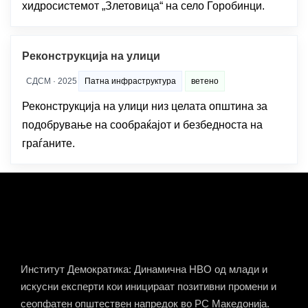
хидросистемот „Злетовица“ на село Горобинци.
Реконструкција на улици
СДСМ · 2025
Патна инфраструктура
ветено
Реконструкција на улици низ целата општина за
подобрување на сообраќајот и безбедноста на
граѓаните.
Институт Демократика: Динамична НВО од млади и
искусни експерти кои иницираат позитивни промени и
сеопфатен општествен напредок во РС Македонија.