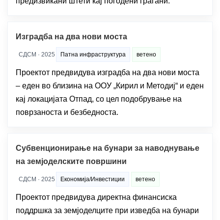
предизвикани штети кај погодени граѓани.
Изградба на два нови моста
СДСМ · 2025
Патна инфраструктура
ветено
Проектот предвидува изградба на два нови моста
– еден во близина на ООУ „Кирил и Методиј“ и еден
кај локацијата Отпад, со цел подобрување на
поврзаноста и безбедноста.
Субвенционирање на бунари за наводнување
на земјоделските површини
СДСМ · 2025
Економија/Инвестиции
ветено
Проектот предвидува директна финансиска
поддршка за земјоделците при изведба на бунари