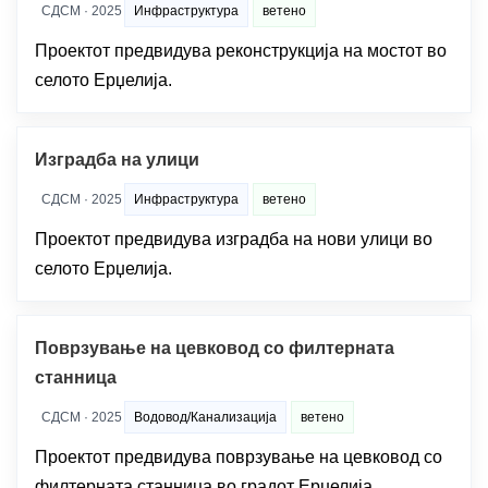
СДСМ · 2025
Инфраструктура
ветено
Проектот предвидува реконструкција на мостот во
селото Ерџелија.
Изградба на улици
СДСМ · 2025
Инфраструктура
ветено
Проектот предвидува изградба на нови улици во
селото Ерџелија.
Поврзување на цевковод со филтерната
станница
СДСМ · 2025
Водовод/Канализација
ветено
Проектот предвидува поврзување на цевковод со
филтерната станница во градот Ерџелија.