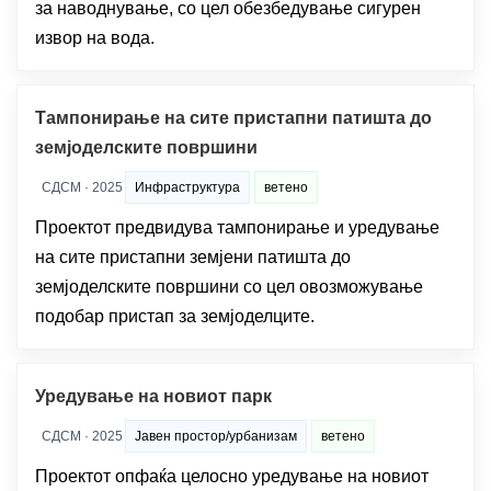
за наводнување, со цел обезбедување сигурен
извор на вода.
Тампонирање на сите пристапни патишта до
земјоделските површини
СДСМ · 2025
Инфраструктура
ветено
Проектот предвидува тампонирање и уредување
на сите пристапни земјени патишта до
земјоделските површини со цел овозможување
подобар пристап за земјоделците.
Уредување на новиот парк
СДСМ · 2025
Јавен простор/урбанизам
ветено
Проектот опфаќа целосно уредување на новиот