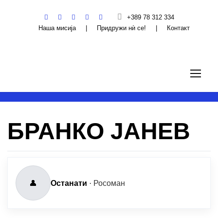
+389 78 312 334
Наша мисија
|
Придружи нѝ се!
|
Контакт
БРАНКО ЈАНЕВ
👤
Останати
·
Росоман