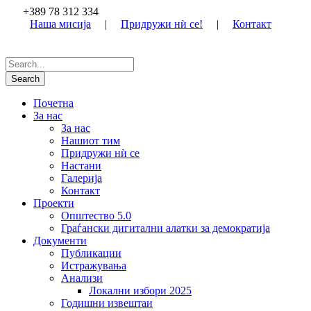
+389 78 312 334
Наша мисија
|
Придружи нѝ се!
|
Контакт
Почетна
За нас
За нас
Нашиот тим
Придружи нѝ се
Настани
Галерија
Контакт
Проекти
Општество 5.0
Граѓански дигитални алатки за демократија
Документи
Публикации
Истражувања
Анализи
Локални избори 2025
Годишни извештаи