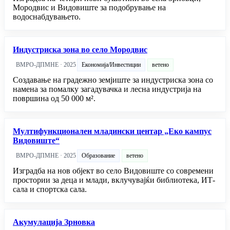
Мородвис и Видовиште за подобрување на
водоснабдувањето.
Индустриска зона во село Мородвис
ВМРО-ДПМНЕ · 2025
Економија/Инвестиции
ветено
Создавање на градежно земјиште за индустриска зона со
намена за помалку загадувачка и лесна индустрија на
површина од 50 000 м².
Мултифункционален младински центар „Еко кампус
Видовиште“
ВМРО-ДПМНЕ · 2025
Образование
ветено
Изградба на нов објект во село Видовиште со современи
простории за деца и млади, вклучувајќи библиотека, ИТ-
сала и спортска сала.
Акумулација Зрновка