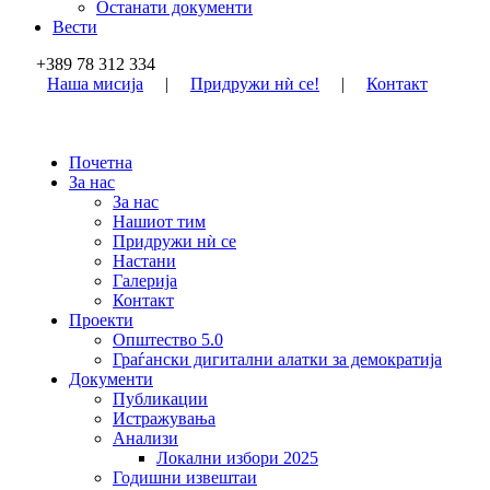
Останати документи
Вести
+389 78 312 334
Наша мисија
|
Придружи нѝ се!
|
Контакт
Почетна
За нас
За нас
Нашиот тим
Придружи нѝ се
Настани
Галерија
Контакт
Проекти
Општество 5.0
Граѓански дигитални алатки за демократија
Документи
Публикации
Истражувања
Анализи
Локални избори 2025
Годишни извештаи