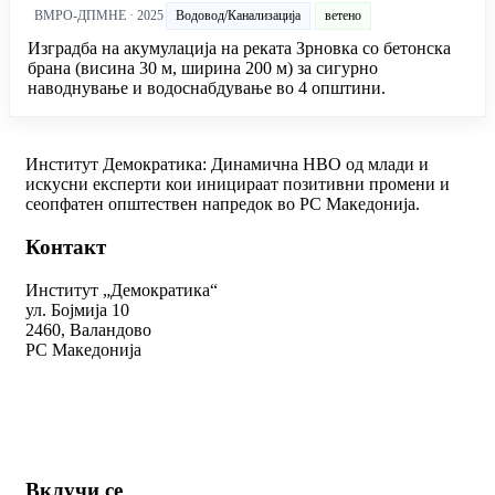
ВМРО-ДПМНЕ · 2025
Водовод/Канализација
ветено
Изградба на акумулација на реката Зрновка со бетонска
брана (висина 30 м, ширина 200 м) за сигурно
наводнување и водоснабдување во 4 општини.
Институт Демократика: Динамична НВО од млади и
искусни експерти кои иницираат позитивни промени и
сеопфатен општествен напредок во РС Македонија.
Контакт
Институт „Демократика“
ул. Бојмија 10
2460, Валандово
РС Македонија
+389 78 312 334
kontakt@demokratika.mk
Вклучи се