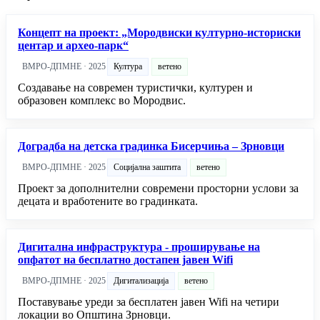
Концепт на проект: „Мородвиски културно-историски
центар и архео-парк“
ВМРО-ДПМНЕ · 2025
Култура
ветено
Создавање на современ туристички, културен и
образовен комплекс во Мородвис.
Доградба на детска градинка Бисерчиња – Зрновци
ВМРО-ДПМНЕ · 2025
Социјална заштита
ветено
Проект за дополнителни современи просторни услови за
децата и вработените во градинката.
Дигитална инфраструктура - проширување на
опфатот на бесплатно достапен јавен Wifi
ВМРО-ДПМНЕ · 2025
Дигитализација
ветено
Поставување уреди за бесплатен јавен Wifi на четири
локации во Општина Зрновци.