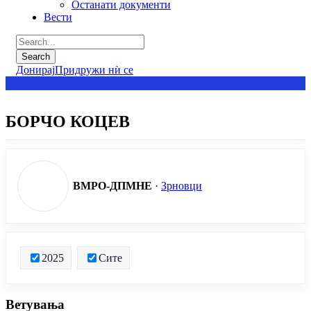
Останати документи
Вести
Донирај
Придружи нѝ се
БОРЧО КОЦЕВ
ВМРО-ДПМНЕ
·
Зрновци
2025
Сите
Ветувања