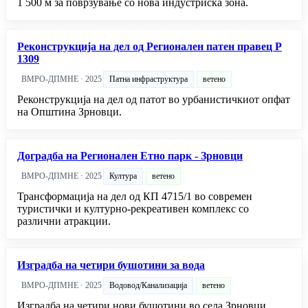
1 500 м за поврзување со нова индустриска зона.
Реконструкција на дел од Регионален патен правец Р
1309
ВМРО-ДПМНЕ · 2025
Патна инфраструктура
ветено
Реконструкција на дел од патот во урбанистичкиот опфат
на Општина Зрновци.
Доградба на Регионален Етно парк - Зрновци
ВМРО-ДПМНЕ · 2025
Култура
ветено
Трансформација на дел од КП 4715/1 во современ
туристички и културно-рекреативен комплекс со
различни атракции.
Изградба на четири бушотини за вода
ВМРО-ДПМНЕ · 2025
Водовод/Канализација
ветено
Изградба на четири нови бушотини во села Зрновци,