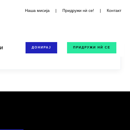
Наша мисија
|
Придружи нѝ се!
|
Контакт
ТИ
ДОНИРАЈ
ПРИДРУЖИ НЍ СЕ