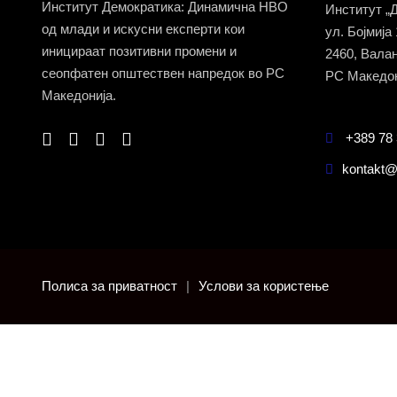
Институт Демократика: Динамична НВО
Институт „
од млади и искусни експерти кои
ул. Бојмија
иницираат позитивни промени и
2460, Вала
сеопфатен општествен напредок во РС
РС Македон
Македонија.
+389 78 
kontakt@
Полиса за приватност
|
Услови за користење