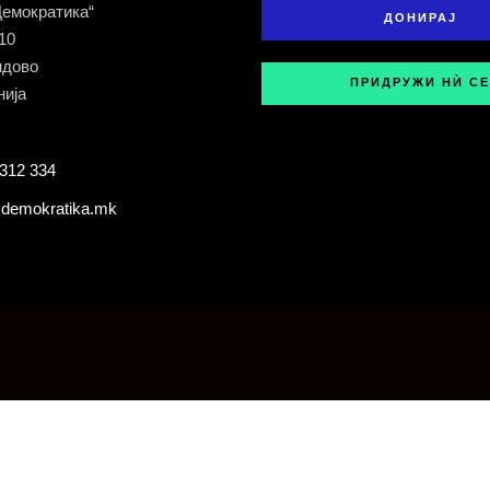
Демократика“
ДОНИРАЈ
 10
ндово
ПРИДРУЖИ НЍ СЕ
ија
312 334
demokratika.mk