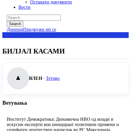
Останати документи
Вести
Донирај
Придружи нѝ се
БИЛЈАЛ КАСАМИ
👤
ВЛЕН
·
Тетово
Ветувања
Институт Демократика: Динамична НВО од млади и
искусни експерти кои иницираат позитивни промени и
сеопфатен општествен напредок во РС Македонија.