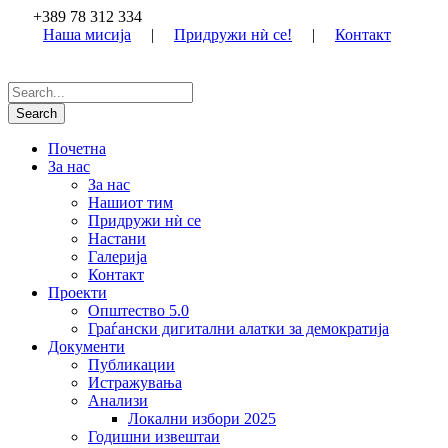
+389 78 312 334
Наша мисија
|
Придружи нѝ се!
|
Контакт
Почетна
За нас
За нас
Нашиот тим
Придружи нѝ се
Настани
Галерија
Контакт
Проекти
Општество 5.0
Граѓански дигитални алатки за демократија
Документи
Публикации
Истражувања
Анализи
Локални избори 2025
Годишни извештаи