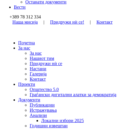
Останати документи
Вести
+389 78 312 334
Наша мисија
|
Придружи нѝ се!
|
Контакт
Почетна
За нас
За нас
Нашиот тим
Придружи нѝ се
Настани
Галерија
Контакт
Проекти
Општество 5.0
Граѓански дигитални алатки за демократија
Документи
Публикации
Истражувања
Анализи
Локални избори 2025
Годишни извештаи