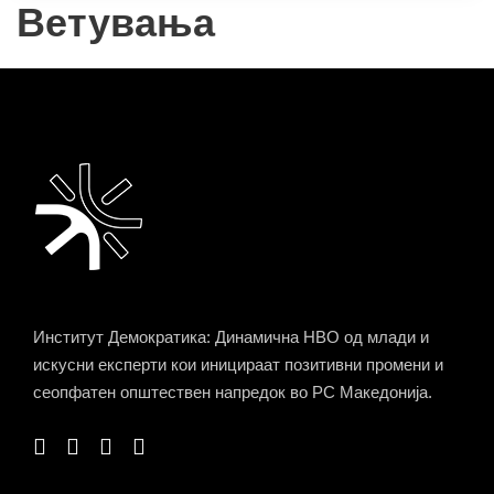
Ветувања
Институт Демократика: Динамична НВО од млади и
искусни експерти кои иницираат позитивни промени и
сеопфатен општествен напредок во РС Македонија.