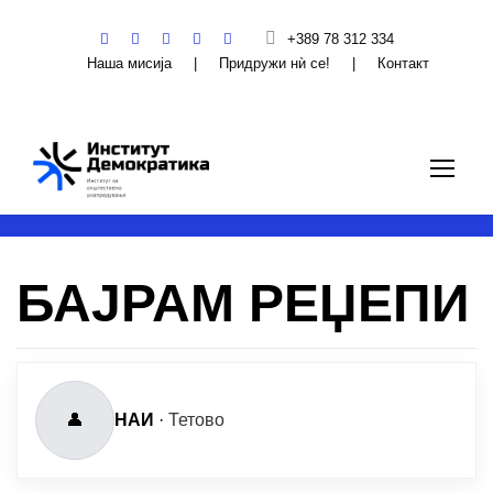
+389 78 312 334
Наша мисија
|
Придружи нѝ се!
|
Контакт
БАЈРАМ РЕЏЕПИ
👤
НАИ
·
Тетово