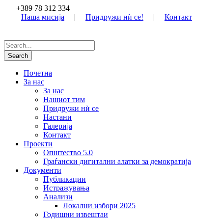
+389 78 312 334
Наша мисија
|
Придружи нѝ се!
|
Контакт
Почетна
За нас
За нас
Нашиот тим
Придружи нѝ се
Настани
Галерија
Контакт
Проекти
Општество 5.0
Граѓански дигитални алатки за демократија
Документи
Публикации
Истражувања
Анализи
Локални избори 2025
Годишни извештаи