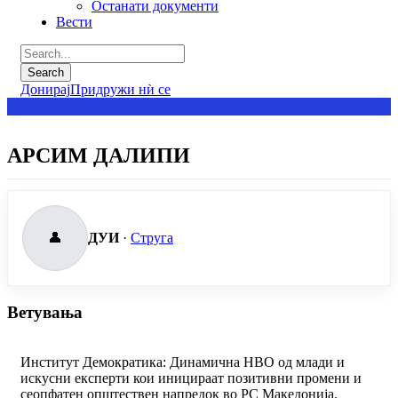
Останати документи
Вести
Донирај
Придружи нѝ се
АРСИМ ДАЛИПИ
👤
ДУИ
·
Струга
Ветувања
Институт Демократика: Динамична НВО од млади и
искусни експерти кои иницираат позитивни промени и
сеопфатен општествен напредок во РС Македонија.