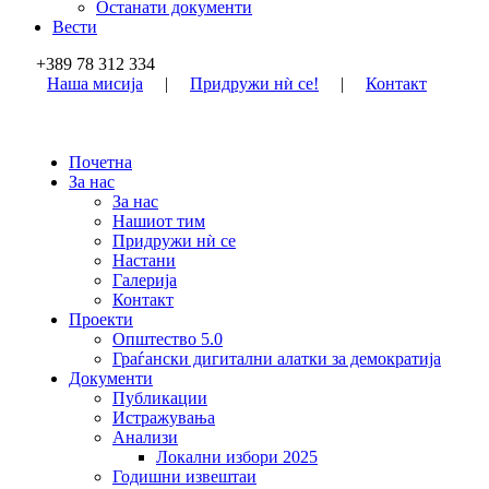
Останати документи
Вести
+389 78 312 334
Наша мисија
|
Придружи нѝ се!
|
Контакт
Почетна
За нас
За нас
Нашиот тим
Придружи нѝ се
Настани
Галерија
Контакт
Проекти
Општество 5.0
Граѓански дигитални алатки за демократија
Документи
Публикации
Истражувања
Анализи
Локални избори 2025
Годишни извештаи