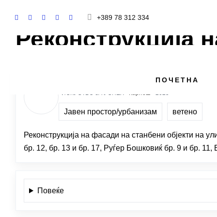
+389 78 312 334
Реконструкција н
СТЕВЧО ЈАКИМОВСКИ
ПОЧЕТНА
ИСКУСТВО ЗА УСПЕХ ·
Карпош
· 2025
Јавен простор/урбанизам
ветено
Реконструкција на фасади на станбени објекти на улици
бр. 12, бр. 13 и бр. 17, Руѓер Бошковиќ бр. 9 и бр. 1
Повеќе