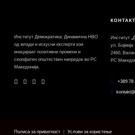
КОНТАК
Институт Демократика: Динамична НВО
Институт „
од млади и искусни експерти кои
ул. Бојмија
иницираат позитивни промени и
2460, Вала
сеопфатен општествен напредок во РС
РС Македон
Македонија.
+389 78 
kontakt@
Полиса за приватност
|
Услови за користење