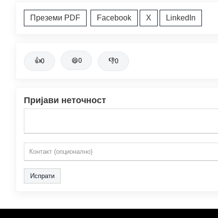
Преземи PDF
Facebook
X
LinkedIn
👍
😄
0
👎
0
0
Пријави неточност
Испрати