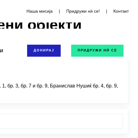
Наша мисија
|
Придружи нѝ се!
|
Контакт
ени објекти
ТИ
ДОНИРАЈ
ПРИДРУЖИ НЍ СЕ
 бр. 3, бр. 7 и бр. 9, Бранислав Нушиќ бр. 4, бр. 9,