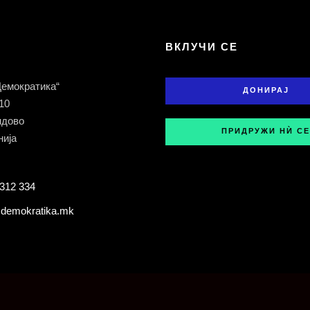
Т
ВКЛУЧИ СЕ
Демократика“
ДОНИРАЈ
 10
ндово
ПРИДРУЖИ НЍ СЕ
ија
312 334
demokratika.mk