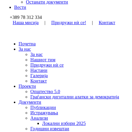
Останати документи
Вести
+389 78 312 334
Наша мисија
|
Придружи нѝ се!
|
Контакт
Почетна
За нас
За нас
Нашиот тим
Придружи нѝ се
Настани
Галерија
Контакт
Проекти
Општество 5.0
Граѓански дигитални алатки за демократија
Документи
Публикации
Истражувања
Анализи
Локални избори 2025
Годишни извештаи