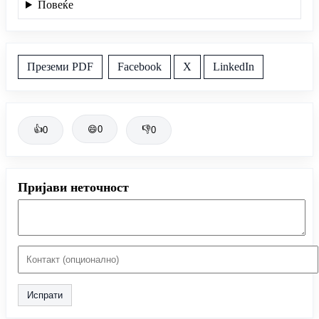
Повеќе
Преземи PDF
Facebook
X
LinkedIn
👍
😄
0
👎
0
0
Пријави неточност
Испрати