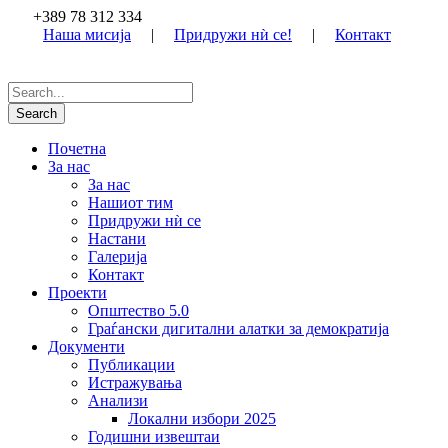
+389 78 312 334
Наша мисија
|
Придружи нѝ се!
|
Контакт
Почетна
За нас
За нас
Нашиот тим
Придружи нѝ се
Настани
Галерија
Контакт
Проекти
Општество 5.0
Граѓански дигитални алатки за демократија
Документи
Публикации
Истражувања
Анализи
Локални избори 2025
Годишни извештаи