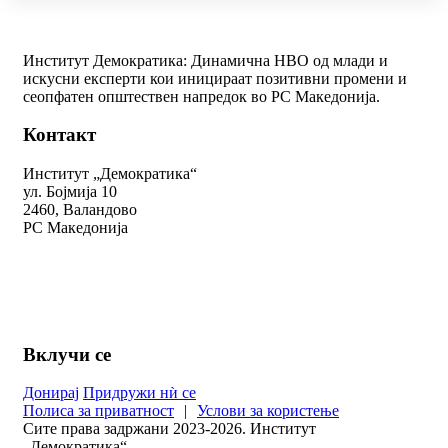
Институт Демократика: Динамична НВО од млади и
искусни експерти кои иницираат позитивни промени и
сеопфатен општествен напредок во РС Македонија.
Контакт
Институт „Демократика“
ул. Бојмија 10
2460, Валандово
РС Македонија
+389 78 312 334
kontakt@demokratika.mk
Вклучи се
Донирај
Придружи нѝ се
Полиса за приватност
|
Услови за користење
Сите права задржани 2023-2026. Институт
„Демократика“.