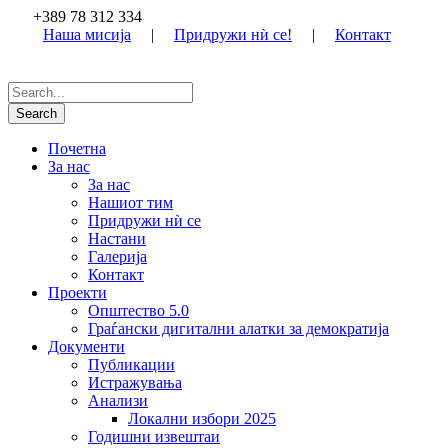
+389 78 312 334
Наша мисија
|
Придружи нѝ се!
|
Контакт
Почетна
За нас
За нас
Нашиот тим
Придружи нѝ се
Настани
Галерија
Контакт
Проекти
Општество 5.0
Граѓански дигитални алатки за демократија
Документи
Публикации
Истражувања
Анализи
Локални избори 2025
Годишни извештаи