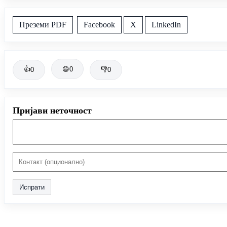
Преземи PDF
Facebook
X
LinkedIn
👍
😄
0
👎
0
0
Пријави неточност
Испрати