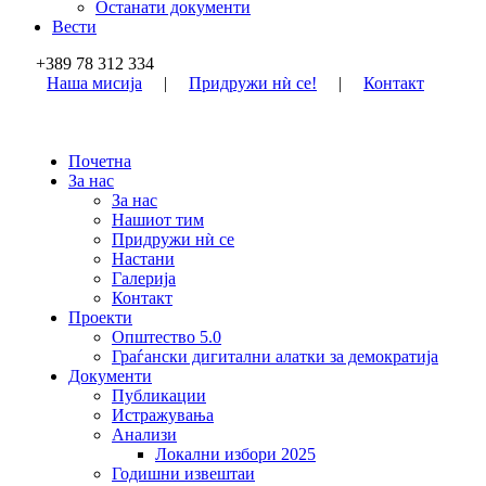
Останати документи
Вести
+389 78 312 334
Наша мисија
|
Придружи нѝ се!
|
Контакт
Почетна
За нас
За нас
Нашиот тим
Придружи нѝ се
Настани
Галерија
Контакт
Проекти
Општество 5.0
Граѓански дигитални алатки за демократија
Документи
Публикации
Истражувања
Анализи
Локални избори 2025
Годишни извештаи