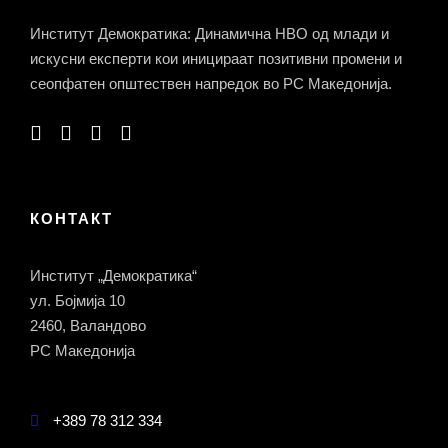
Институт Демократика: Динамична НВО од млади и
искусни експерти кои иницираат позитивни промени и
сеопфатен општествен напредок во РС Македонија.
КОНТАКТ
Институт „Демократика“
ул. Бојмија 10
2460, Валандово
РС Македонија
+389 78 312 334