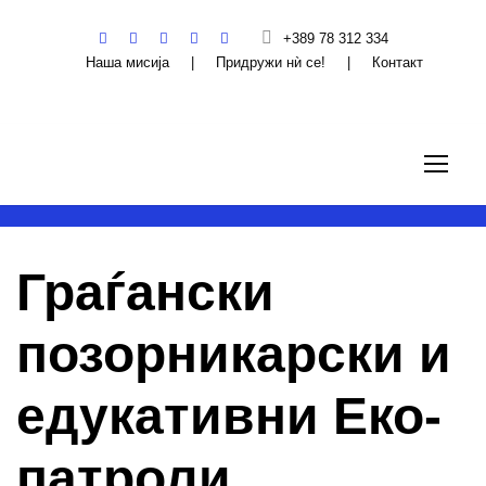
+389 78 312 334
Наша мисија
|
Придружи нѝ се!
|
Контакт
Граѓански
позорникарски и
едукативни Еко-
патроли